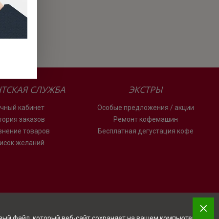
ТСКАЯ СЛУЖБА
ЭКСТРЫ
чный кабинет
Особые предложения / акции
тория заказов
Ремонт кофемашин
внение товаров
Бесплатная дегустация кофе
исок желаний
овый файл, который веб-сайт сохраняет на вашем компьютере