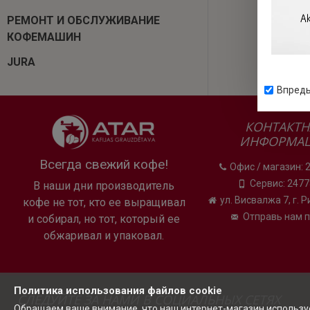
РЕМОНТ И ОБСЛУЖИВАНИЕ
КОФЕМАШИН
JURA
Впредь
КОНТАКТН
ИНФОРМА
Всегда свежий кофе!
Офис / магазин: 
Сервис: 247
В наши дни производитель
ул. Висвалжа 7, г. 
кофе не тот, кто ее выращивал
Отправь нам 
и собирал, но тот, который ее
обжаривал и упаковал.
Политика использования файлов cookie
СЛЕДУЙТЕ ЗА НАМИ В СОЦИАЛЬНЫХ СЕТЯХ
Обращаем ваше внимание, что наш интернет-магазин использует