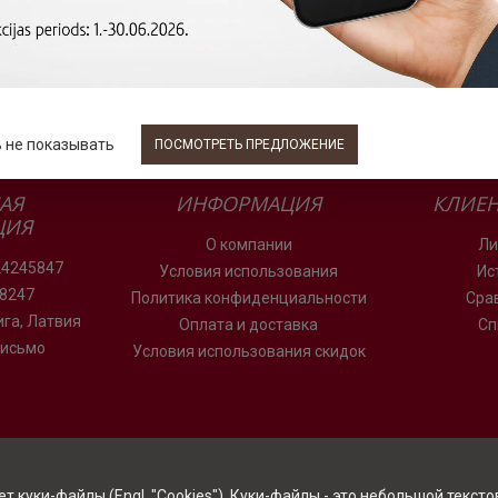
 не показывать
ПОСМОТРЕТЬ ПРЕДЛОЖЕНИЕ
АЯ
ИНФОРМАЦИЯ
КЛИЕН
ЦИЯ
О компании
Ли
24245847
Условия использования
Ис
78247
Политика конфиденциальности
Сра
Рига, Латвия
Оплата и доставка
Сп
письмо
Условия использования скидок
 куки-файлы (Engl. "Cookies"). Куки-файлы - это небольшой текст