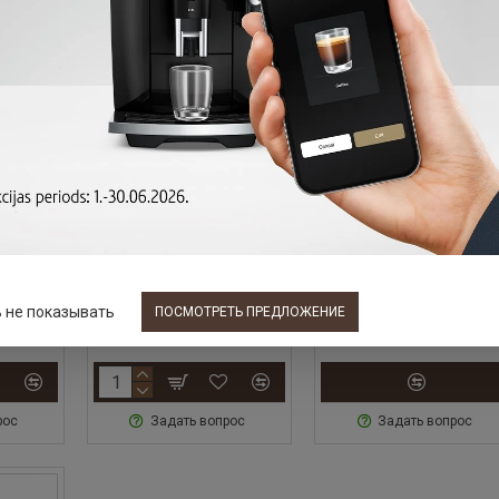
51
JURA
62911
JURA
25045
для
Фильтр для воды
Таблетки для 3-
кипи
JURA CLARIS White, 4
фазовой очистки
т.
шт.
JURA, 25 шт.
62.91 €
35.85 €
 не показывать
ПОСМОТРЕТЬ ПРЕДЛОЖЕНИЕ
рос
Задать вопрос
Задать вопрос