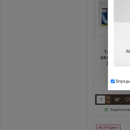
JURA
707
Таблетки 
удаления на
JURA, 36 ш
51.85 €
Впредь
Задать воп
РАСПРОДАНО