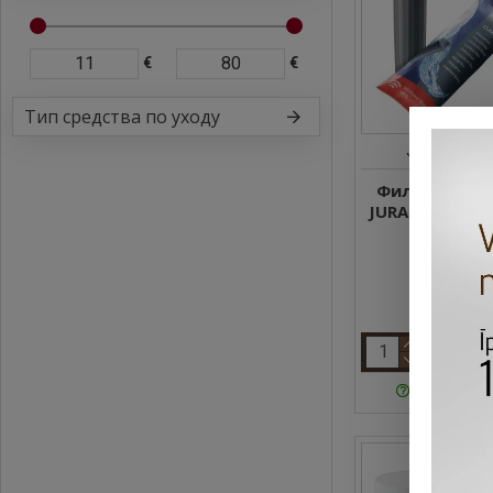
€
€
Тип средства по уходу
JURA
242
Фильтр для 
JURA CLARIS Sm
шт.
17.98 €
Задать воп