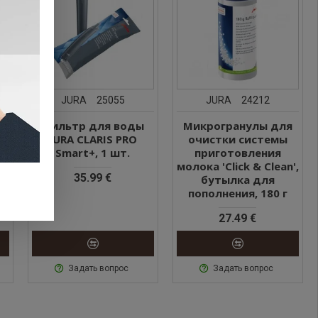
JURA
25055
JURA
24212
Фильтр для воды
Микрогранулы для
JURA CLARIS PRO
очистки системы
Smart+, 1 шт.
приготовления
молока 'Click & Clean',
35.99 €
бутылка для
пополнения, 180 г
27.49 €
Задать вопрос
Задать вопрос