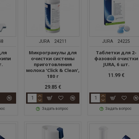
48
JURA
24211
JURA
24225
для
Микрогранулы для
Таблетки для 2-
кипи
очистки системы
фазовой очистки
т.
приготовления
JURA, 6 шт.
молока 'Click & Clean',
11.99 €
180 г
29.85 €
рос
Задать вопрос
Задать вопрос