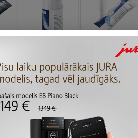
32
JURA
24158
JURA
60209
воды
Микрогранулы для
Фильтр для воды
art, 1
очистки системы
JURA CLARIS White, 
приготовления
шт.
молока 'Click & Clean',
17.99 €
90 г
15.98 €
рос
Задать вопрос
Задать вопрос
РАСПРОДАНО