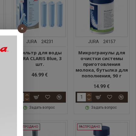
JURA
24231
JURA
24157
Фильтр для воды
Микрогранулы для
1
JURA CLARIS Blue, 3
очистки системы
шт.
приготовления
молока, бутылка для
46.99 €
пополнения, 90 г
14.99 €
Задать вопрос
Задать вопрос
РАСПРОДАНО
РАСПРОДАНО