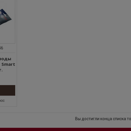
46
воды
o Smart
т.
рос
Вы достигли конца списка т