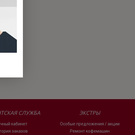
ТСКАЯ СЛУЖБА
ЭКСТРЫ
чный кабинет
Особые предложения / акции
тория заказов
Ремонт кофемашин