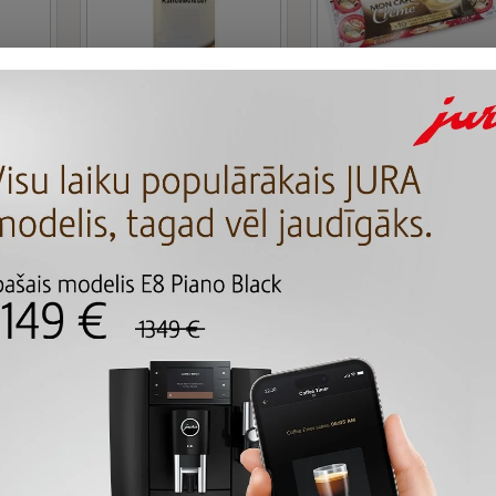
CP003
0004
ый
Сухие сливки CAROMA
Сливки для кофе
an
CEBE, 1 кг
PRESIDENT 10x9.8 г
г
7.78 €
9.85 €
ос
Задать вопрос
Задать вопрос
Вы достигли конца списка т