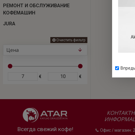
РЕМОНТ И ОБСЛУЖИВАНИЕ
КОФЕМАШИН
JURA
Очистить фильтр
Цена
Впредь
€
€
КОНТАКТН
ИНФОРМА
Всегда свежий кофе!
Офис / магазин: 