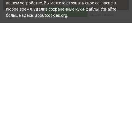
вашем устройстве. Вы можете отозвать свое согласие в
любое время, удалив сохраненные куки-файлы. Узнайте
ФИЛЬТР ТОВАРОВ
Задать вопрос
Задать вопрос
больше здесь:
aboutcookies.org
.
-28 %
NIVONA
NICR 930
BRITA
421944078331
Кофемашина NIVONA
Фильтр для воды BRITA
CafeRomatica 930
Intenza+
939.00 €
12.99 €
1299.00 €