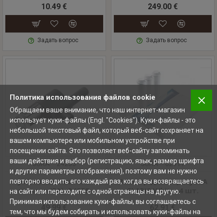
10.49 €
249.00 €
Задать вопрос
Задать вопрос
Политика использования файлов cookie
Обращаем ваше внимание, что наш интернет-магазин
использует куки-файлы (Engl. "Cookies"). Куки-файлы - это
небольшой текстовый файл, который веб-сайт сохраняет на
вашем компьютере или мобильном устройстве при
посещении сайта. Это позволяет веб-сайту запоминать
ваши действия и выбор (регистрацию, язык, размер шрифта
JURA
24255
JURA
62911
и другие параметры отображения), поэтому вам не нужно
JURA вспениватель
Фильтр для воды JURA
повторно вводить его каждый раз, когда вы возвращаетесь
молока (EA), 24255
CLARIS White, 4 шт.
на сайт или переходите с одной страницы на другую.
Принимая использование куки-файлы, вы соглашаетесь с
49.99 €
62.91 €
тем, что мы будем собирать и использовать куки-файлы на