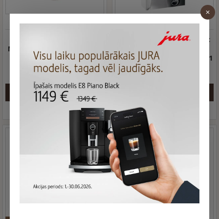
SIEMENS
221038
JURA
24112
Фильтр для воды
Jura Молочная трубка с
MELITTA CLARIS Pro Aqua
оболочкой из
нержавеющей стали HP1
14.50 €
24.99 €
Задать вопрос
Задать вопрос