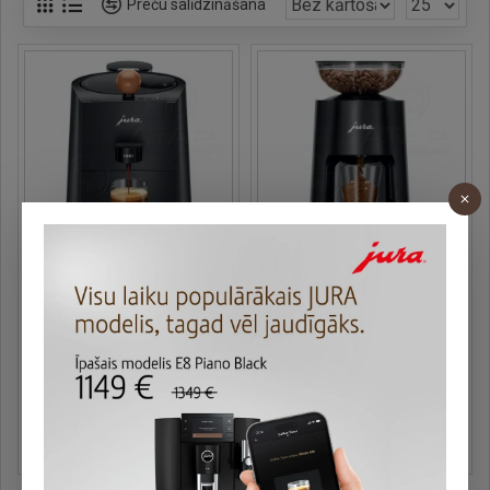
Preču salīdzināšana
JURA
15505
JURA
25048
Kafijas automāts JURA
JURA kafijas dzirnaviņas
ONO Coffee Black (EA)
P.A.G. (EA)
299.00 €
179.00 €
Jautāt
Jautāt