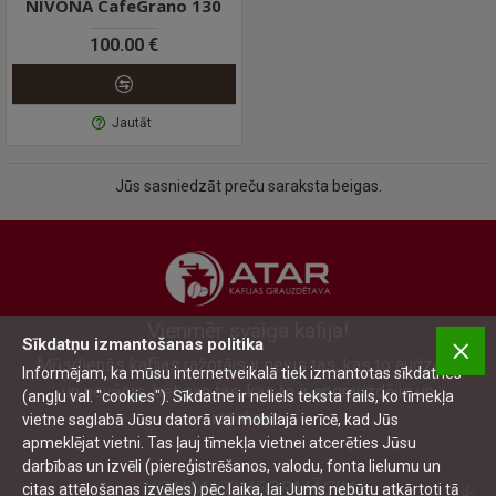
NIVONA CafeGrano 130
100.00 €
Jautāt
Jūs sasniedzāt preču saraksta beigas.
Vienmēr svaiga kafija!
Sīkdatņu izmantošanas politika
Mūsdienās kafijas ražotājs ir nevis tas, kas to audzējis
Informējam, ka mūsu internetveikalā tiek izmantotas sīkdatnes
un novācis, bet gan tas, kas to ir apgrauzdējis un
(angļu val. "cookies"). Sīkdatne ir neliels teksta fails, ko tīmekļa
iepakojis.
vietne saglabā Jūsu datorā vai mobilajā ierīcē, kad Jūs
apmeklējat vietni. Tas ļauj tīmekļa vietnei atcerēties Jūsu
darbības un izvēli (piereģistrēšanos, valodu, fonta lielumu un
KONTAKTINFORMĀCIJA
citas attēlošanas izvēles) pēc laika, lai Jums nebūtu atkārtoti tā