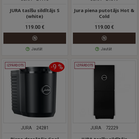
JURA tasīšu sildītājs S
Jura piena putotājs Hot &
(white)
Cold
119.00 €
119.00 €
Jautāt
Jautāt
-9 %
IZPĀRDOTS
IZPĀRDOTS
JURA
24281
JURA
72229