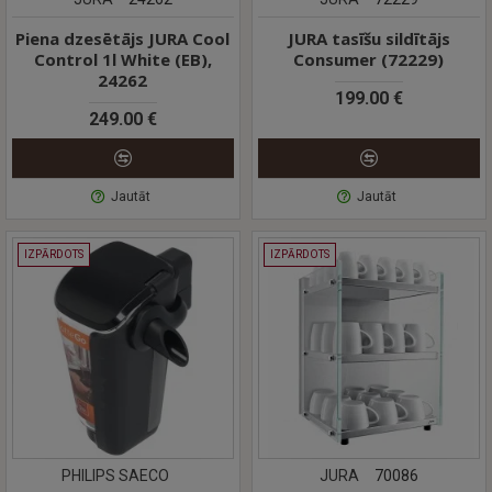
Piena dzesētājs JURA Cool
JURA tasīšu sildītājs
Control 1l White (EB),
Consumer (72229)
24262
199.00 €
249.00 €
Jautāt
Jautāt
IZPĀRDOTS
IZPĀRDOTS
PHILIPS SAECO
JURA
70086