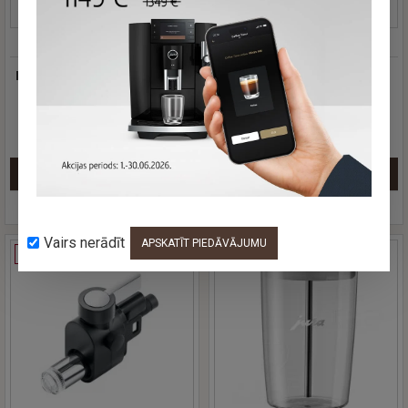
JURA
24261
NIVONA
0572
Piena dzesetājs Jura Cool
Piena dzesētājs Nivona
Control 1l Black (EB),
NICO 100
24261
180.00 €
249.00 €
Jautāt
Jautāt
Vairs nerādīt
APSKATĪT PIEDĀVĀJUMU
IZPĀRDOTS
IZPĀRDOTS