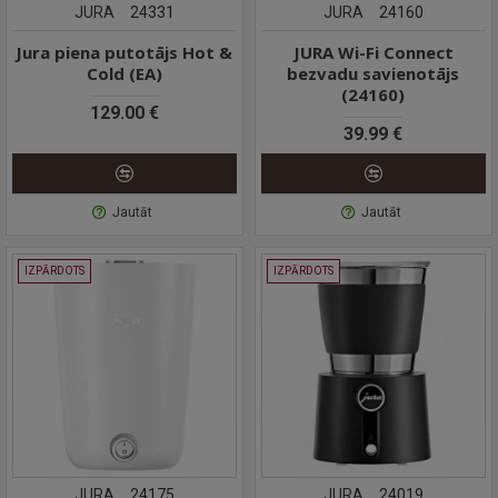
JURA
24331
JURA
24160
Jura piena putotājs Hot &
JURA Wi-Fi Connect
Cold (EA)
bezvadu savienotājs
(24160)
129.00 €
39.99 €
Jautāt
Jautāt
IZPĀRDOTS
IZPĀRDOTS
JURA
24175
JURA
24019