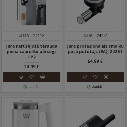
JURA
24113
JURA
24251
Jura nerūsējošā tērauda
Jura profesionālais smalku
piena caurulīšu pārsegs
putu putotājs (EA), 24251
HP2
64.99 €
24.99 €
Jautāt
Jautāt