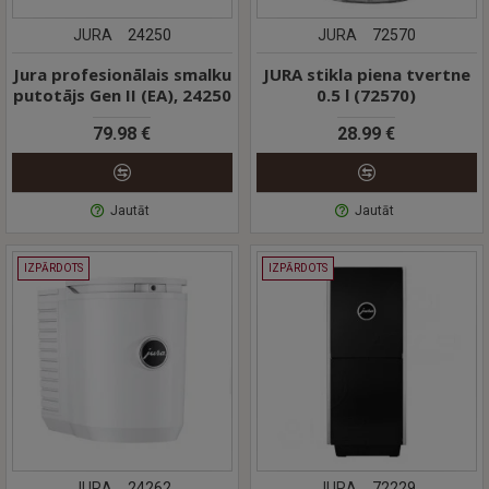
JURA
24250
JURA
72570
Jura profesionālais smalku
JURA stikla piena tvertne
putotājs Gen II (EA), 24250
0.5 l (72570)
79.98 €
28.99 €
Jautāt
Jautāt
IZPĀRDOTS
IZPĀRDOTS
JURA
24262
JURA
72229