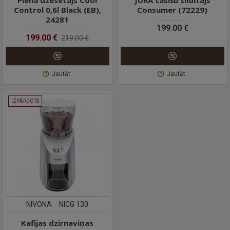
Piena dzesētājs Cool
JURA tasīšu sildītājs
Control 0,6l Black (EB),
Consumer (72229)
24281
199.00 €
199.00 €
219.00 €
Jautāt
Jautāt
IZPĀRDOTS
NIVONA
NICG 130
Kafijas dzirnaviņas