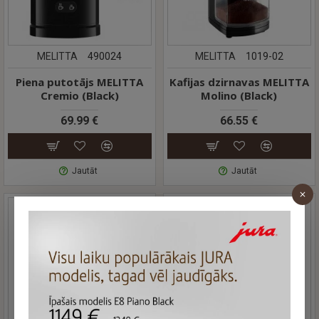
MELITTA
490024
MELITTA
1019-02
Piena putotājs MELITTA
Kafijas dzirnavas MELITTA
Cremio (Black)
Molino (Black)
69.99 €
66.55 €
Jautāt
Jautāt
IZPĀRDOTS