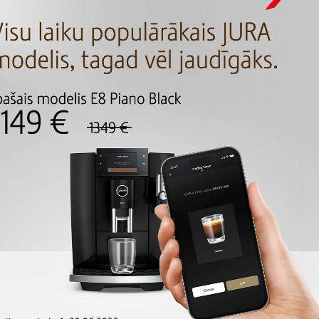
r aizliegts pārdot.
 derīgi līdz tajā norādītajam datumam. Atlaižu kuponi, kuriem jau ir beidzies de
majām precēm.
drošību atbild persona, kurai ir izsniegts atlaižu kupons.
i var tikt izmantoti tikai iegādājoties līdz 4 kg jebkura veida kafiju.
etiek summēti un uz atlaižu kuponiem neattiecas citas ATARkafija e-veikala atla
u kuponi ir neatmaksājami.
as ir nederīgi, pazaudēti vai citādi bojāti (piemēram, bojāts kupona kods, kas ne
nevar apmainīt, un tie ir neatmaksājami.
 kuponi, promo kodi un citas līdzīgas priekšrocības nekādā veidā neattiecas uz 