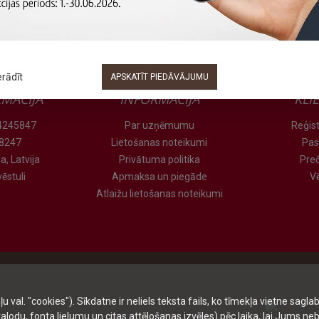
erādīt
APSKATĪT PIEDĀVĀJUMU
MĀCIJA
INFORMĀCIJA
KLI
 24245847
Par uzņēmumu
Reģist
78247
Lietošanas noteikumi
Pas
a, Latvija
Privātuma politika
Pre
ēstuli
Apmaksa un piegāde
V
Atlaižu lietošanas noteikumi
al. "cookies"). Sīkdatne ir neliels teksta fails, ko tīmekļa vietne saglab
alodu, fonta lielumu un citas attēlošanas izvēles) pēc laika, lai Jums neb