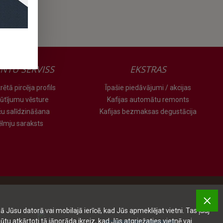
ENTU SERVISS
EKSTRAS
rētā pircēja profils
Īpašie piedāvājumi / akcijas
ūtījumu vēsture
Kafijas automātu remonts
ču salīdzināšana
Kafijas bezmaksas degustācija
ēlmju saraksts
ā Jūsu datorā vai mobilajā ierīcē, kad Jūs apmeklējat vietni. Tas ļauj
ūtu atkārtoti tā jānorāda ikreiz, kad Jūs atgriežaties vietnē vai