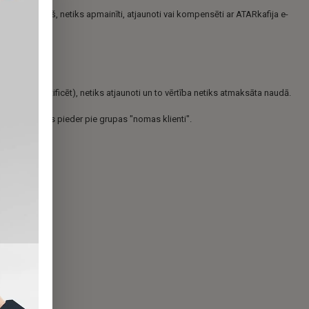
rīguma termiņš, netiks apmainīti, atjaunoti vai kompensēti ar ATARkafija e-
ides.
ļauj to identificēt), netiks atjaunoti un to vērtība netiks atmaksāta naudā.
klientiem, kas pieder pie grupas "nomas klienti".