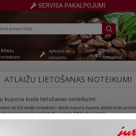
SERVISA PAKALPOJUMI
Apkope un
Preču
Atlaižu
remonts
noteikumi
nomaksa
ATLAIŽU LIETOŠANAS NOTEIKUMI
ižu kupona koda lietošanas noteikumi:
odam var būt vairāki nosaukumi - atlaižu kupons, kupons, atlaižu kods, promo
odu var izmantot tikai
reģistrēti
e-veikala ATARkafija lietotāji.
sošo kodu var izmantot tikai
vienu reizi
un tikai iepērkoties e-veikalā ATARkaf
du var nosūtīt drukātā lapiņā, pa e-pastu, SMS, vai uz tālruni.
nevar apmainīt pret skaidru naudu.