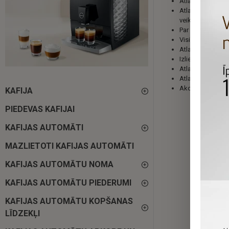
Atlaižu kuponus i
Atlaižu kuponi ir
veikalā nopērka
Par informācijas 
Visi atlaižu kupon
Atlaižu kuponi n
Izlietotie atlaiž
Atlaižu kuponi, k
Atlaižu kuponus 
Akcijas, atlaižu
KAFIJA
PIEDEVAS KAFIJAI
KAFIJAS AUTOMĀTI
MAZLIETOTI KAFIJAS AUTOMĀTI
KAFIJAS AUTOMĀTU NOMA
KAFIJAS AUTOMĀTU PIEDERUMI
KAFIJAS AUTOMĀTU KOPŠANAS
LĪDZEKĻI