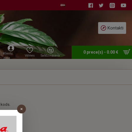
Kontakti
0 prece(s) - 0.00 €
Klientu
Vēlmes
Salīdzināšana
zona
 kods.
ija.