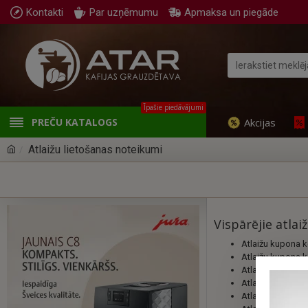
Kontakti
Par uzņēmumu
Apmaksa un piegāde
Īpašie piedāvājumi
Akcijas
PREČU KATALOGS
Atlaižu lietošanas noteikumi
Vispārējie atla
Atlaižu kupona k
Atlaižu kupona k
Atlaižu kuponā e
Atlaižu kupona ko
Atlaižu kuponus 