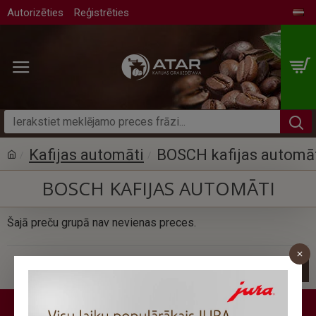
Autorizēties
Reģistrēties
Kafijas automāti
BOSCH kafijas automā
BOSCH KAFIJAS AUTOMĀTI
Šajā preču grupā nav nevienas preces.
TURPINĀT