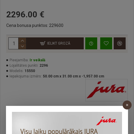
2296.00 €
Cena bonusa punktos: 229600
IELIKT GROZĀ
Pieejamība:
Ir veikalā
Lojalitātes punkti:
2296
Modelis:
15550
Iepakojuma izmērs:
50.00 cm x 31.00 cm x -1,957.00 cm
Kompaktais JURA W8 pārsteidz ar savu daudzpusību –
kopumā piedāvājot 17 dažādas kafijas receptes, kas katra
tiek pagatavota nevainojamā kvalitātē. Par dzērienu izcilo
garšu un tekstūru rūpējas jaunākās paaudzes P.A.G.2