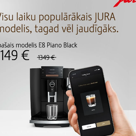
MEKLĒT
MEKLĒŠANAS REZUL
, kas atbilst Jūsu meklēšanas kritērijam.
TURPINĀT