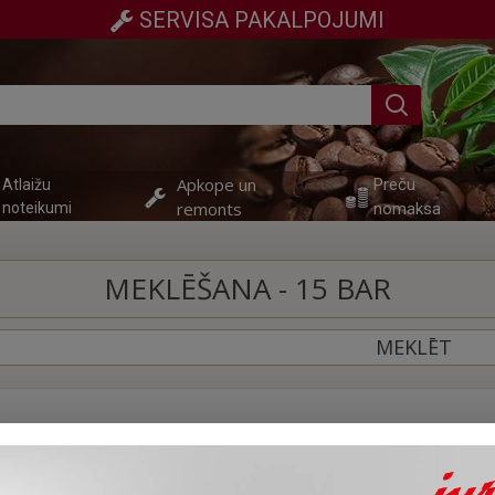
SERVISA PAKALPOJUMI
Apkope un
Preču
Atlaižu
remonts
noteikumi
nomaksa
MEKLĒŠANA - 15 BAR
MEKLĒT
kšgrupās
Meklēt preces aprakstā