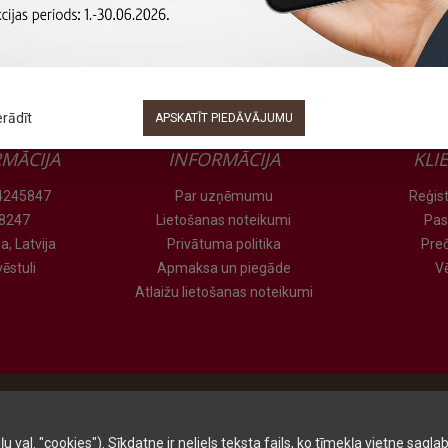
erādīt
APSKATĪT PIEDĀVĀJUMU
MĀCIJA
INFORMĀCIJA
KLI
 24245847
Par uzņēmumu
Reģist
78247
Lietošanas noteikumi
Pas
a, Latvija
Privātuma politika
Pre
ēstuli
Apmaksa un piegāde
V
Atlaižu lietošanas noteikumi
al. "cookies"). Sīkdatne ir neliels teksta fails, ko tīmekļa vietne saglab