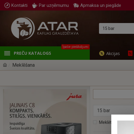
Kontakti
Par uzņēmumu
Apmaksa un piegāde
Īpašie piedāvājumi
Akcijas
PREČU KATALOGS
Meklēšana
Meklēt preču apa