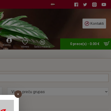
Kontakti
0 prece(s) - 0.00 €
Klientu
Vēlmes
Salīdzināšana
zona