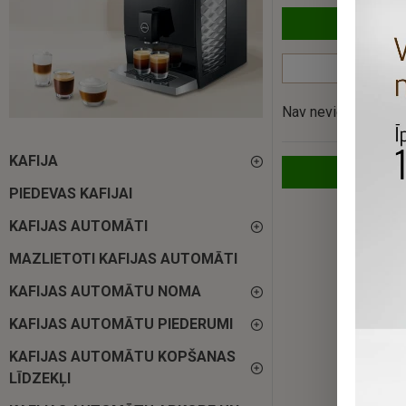
Nav nevienas preces
KAFIJA
PIEDEVAS KAFIJAI
KAFIJAS AUTOMĀTI
MAZLIETOTI KAFIJAS AUTOMĀTI
KAFIJAS AUTOMĀTU NOMA
KAFIJAS AUTOMĀTU PIEDERUMI
KAFIJAS AUTOMĀTU KOPŠANAS
LĪDZEKĻI