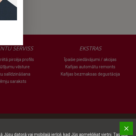
ENTU SERVISS
EKSTRAS
rētā pircēja profils
Īpašie piedāvājumi / akcijas
ūtījumu vēsture
Kafijas automātu remonts
ču salīdzināšana
Kafijas bezmaksas degustācija
ēlmju saraksts
ā Jūsu datorā vai mobilajā ierīcē, kad Jūs apmeklējat vietni. Tas ļauj