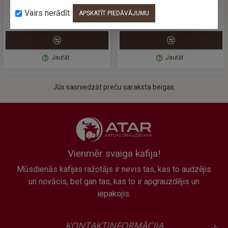
PRO Smart+, 1 gab.
Pro Smart maxi, 1 gab.
Vairs nerādīt
APSKATĪT PIEDĀVĀJUMU
35.99 €
79.84 €
Jautāt
Jautāt
Jūs sasniedzāt preču saraksta beigas.
Vienmēr svaiga kafija!
Mūsdienās kafijas ražotājs ir nevis tas, kas to audzējis
un novācis, bet gan tas, kas to ir apgrauzdējis un
iepakojis.
KONTAKTINFORMĀCIJA