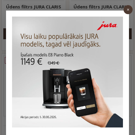
Ūdens filtrs JURA CLARIS
Ūdens filtrs JURA CLARIS
Smart+ , 3 gab.
Smart, 1 gab.
46.99 €
17.98 €
Jautāt
Jautāt
IZPĀRDOTS
IZPĀRDOTS
JURA
25055
JURA
24146
Ūdens filtrs JURA CLARIS
Ūdens filtrs JURA CLARIS