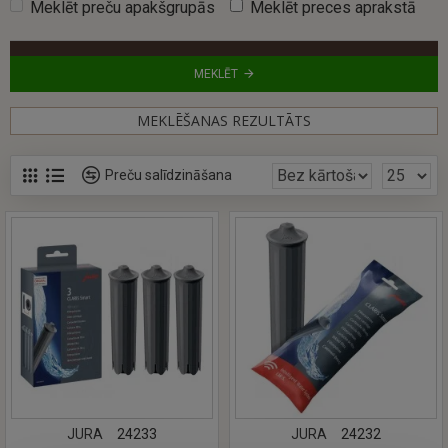
Meklēt preču apakšgrupās
Meklēt preces aprakstā
MEKLĒT
MEKLĒŠANAS REZULTĀTS
Preču salīdzināšana
JURA
24233
JURA
24232