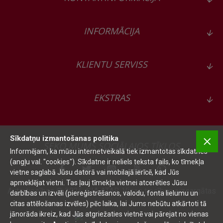
INFORMĀCIJA
KLIENTU SERVISS
EKSTRAS
Sīkdatņu izmantošanas politika
SEKO MUMS SOCIĀLAJOS TĪKLOS
Informējam, ka mūsu internetveikalā tiek izmantotas sīkdatnes
(angļu val. "cookies"). Sīkdatne ir neliels teksta fails, ko tīmekļa
vietne saglabā Jūsu datorā vai mobilajā ierīcē, kad Jūs
apmeklējat vietni. Tas ļauj tīmekļa vietnei atcerēties Jūsu
Autortiesības © 2026, SIA ATAR, Visas tiesības aizsargātas
darbības un izvēli (piereģistrēšanos, valodu, fonta lielumu un
citas attēlošanas izvēles) pēc laika, lai Jums nebūtu atkārtoti tā
jānorāda ikreiz, kad Jūs atgriežaties vietnē vai pārejat no vienas