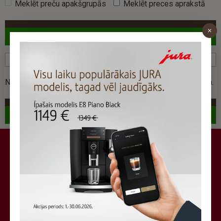
Meklēt preču apakšgrupās
Meklēt preces aprakstā
MEKLĒT
MEKLĒŠANAS REZULTĀTS
Nav nevienas preces, kas atbilst Jūsu meklēšanas kritērijam.
TURPINĀT
Vienmēr svaiga kafija!
Mūsdienās kafijas ražotājs ir nevis tas, kas to audzējis
un novācis, bet gan tas, kas to ir apgrauzdējis un
iepakojis.