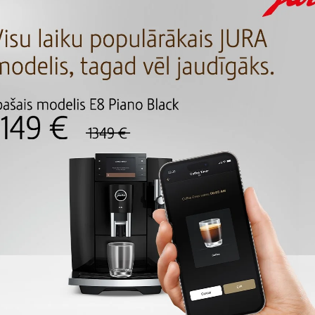
MEKLĒT
MEKLĒŠANAS REZUL
, kas atbilst Jūsu meklēšanas kritērijam.
TURPINĀT