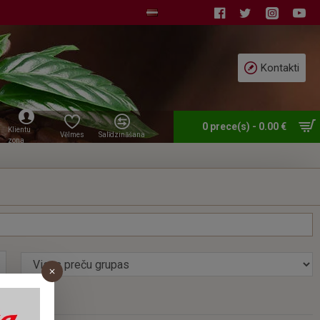
Kontakti
0 prece(s) - 0.00 €
Klientu
Vēlmes
Salīdzināšana
zona