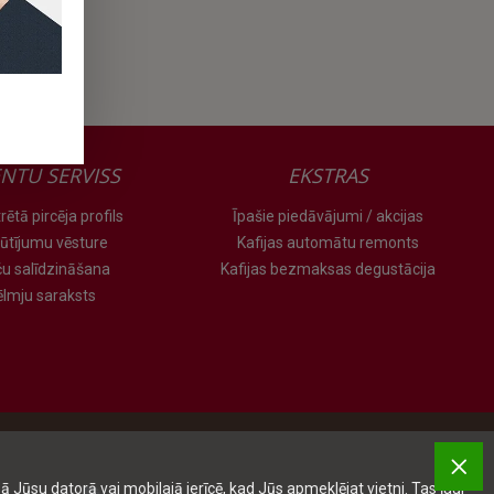
ENTU SERVISS
EKSTRAS
rētā pircēja profils
Īpašie piedāvājumi / akcijas
ūtījumu vēsture
Kafijas automātu remonts
ču salīdzināšana
Kafijas bezmaksas degustācija
ēlmju saraksts
ā Jūsu datorā vai mobilajā ierīcē, kad Jūs apmeklējat vietni. Tas ļauj