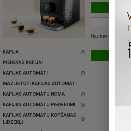
Nav nevienas preces
KAFIJA
PIEDEVAS KAFIJAI
KAFIJAS AUTOMĀTI
MAZLIETOTI KAFIJAS AUTOMĀTI
KAFIJAS AUTOMĀTU NOMA
KAFIJAS AUTOMĀTU PIEDERUMI
KAFIJAS AUTOMĀTU KOPŠANAS
LĪDZEKĻI