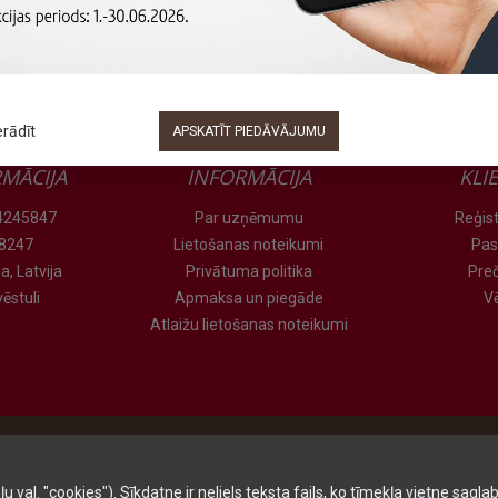
erādīt
APSKATĪT PIEDĀVĀJUMU
MĀCIJA
INFORMĀCIJA
KLI
 24245847
Par uzņēmumu
Reģist
78247
Lietošanas noteikumi
Pas
a, Latvija
Privātuma politika
Pre
ēstuli
Apmaksa un piegāde
V
Atlaižu lietošanas noteikumi
al. "cookies"). Sīkdatne ir neliels teksta fails, ko tīmekļa vietne saglab