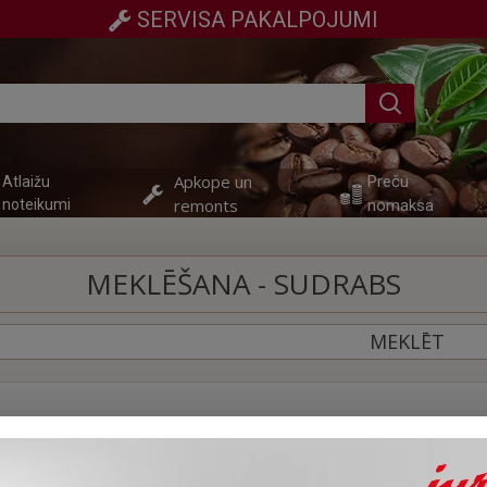
SERVISA PAKALPOJUMI
Apkope un
Preču
Atlaižu
remonts
noteikumi
nomaksa
MEKLĒŠANA - SUDRABS
MEKLĒT
kšgrupās
Meklēt preces aprakstā