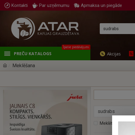
Kontakti
Par uzņēmumu
Apmaksa un piegāde
Īpašie piedāvājumi
Akcijas
PREČU KATALOGS
Meklēšana
Meklēt preču apa