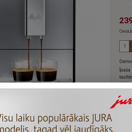
239
Cena b
Demon
Īpaša 
tasītē
pēdām.
klasis
zemāk
CIJAS
APRAKSTS
-203 demonstrācijas modelis ar tikai 50
pagatavotām tasītēm u