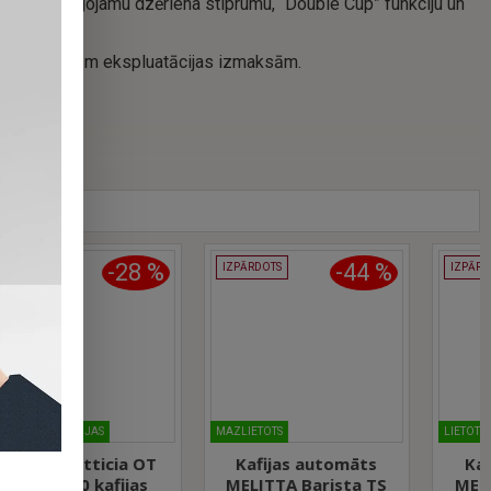
ām — pielāgojamu dzēriena stiprumu, “Double Cup” funkciju un
meni un zemām ekspluatācijas izmaksām.
ktums
PĀ
%
-44 %
-64 %
IZPĀRDOTS
IZPĀRDOTS
MAZLIETOTS
LIETOTS
azākajiem kafijas automātiem pasaulē. Tai pat laikā tajā ir
Kafijas automāts
Kafijas automāts
MELITTA Barista TS
MELITTA Barista TS