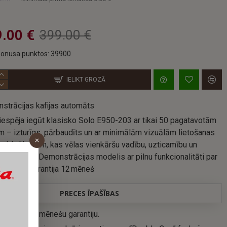
.00 €
399.00 €
onusa punktos: 39900
IELIKT GROZĀ
strācijas kafijas automāts
iespēja iegūt klasisko Solo E950-203 ar tikai 50 pagatavotām
m – izturīgs, pārbaudīts un ar minimālām vizuālām lietošanas
 Ideāls tiem, kas vēlas vienkāršu vadību, uzticamību un
ku dizainu. Demonstrācijas modelis ar pilnu funkcionalitāti par
u cenu. Garantija 12 mēneš
PRECES ĪPAŠĪBAS
n pilnu 12 mēnešu garantiju.