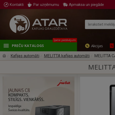
Kontakti
Par uzņēmumu
Apmaksa un piegāde
Īpašie piedāvājumi
Akcijas
PREČU KATALOGS
Kafijas automāti
MELITTA kafijas automāti
MELITTA CA
MELITTA