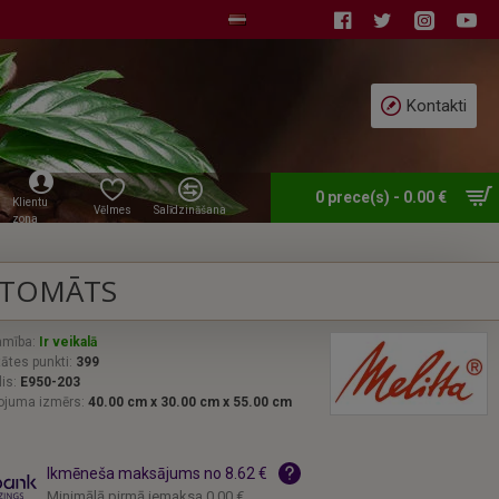
Kontakti
0 prece(s) - 0.00 €
Klientu
Vēlmes
Salīdzināšana
zona
AUTOMĀTS
amība:
Ir veikalā
tātes punkti:
399
is:
E950-203
ojuma izmērs:
40.00 cm x 30.00 cm x 55.00 cm
Ikmēneša maksājums no 8.62 €
Minimālā pirmā iemaksa 0.00 €