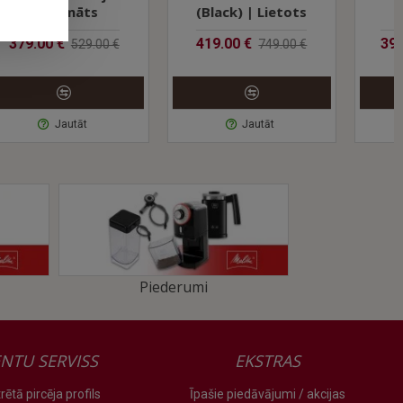
(Black) | Lietots
Smart Black
anas programma
419.00 €
399.00 €
749.00 €
1098.00 €
Jautāt
Jautāt
Piederumi
ogas pagriešanu regulējiet kafijas daudzums atbilstoši krūzes
rināšanai
ENTU SERVISS
EKSTRAS
rētā pircēja profils
Īpašie piedāvājumi / akcijas