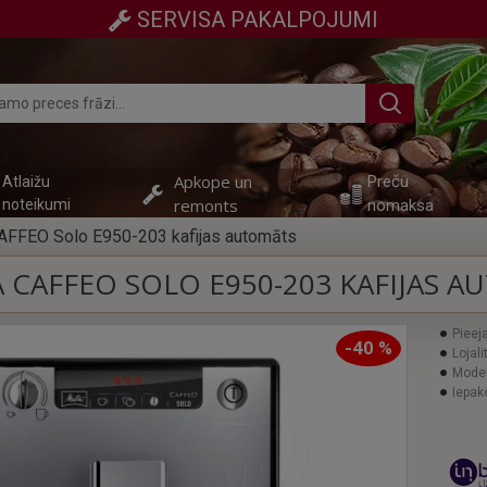
SERVISA PAKALPOJUMI
Apkope un
Preču
Atlaižu
remonts
noteikumi
nomaksa
FFEO Solo E950-203 kafijas automāts
 CAFFEO SOLO E950-203 KAFIJAS 
Pieej
-40 %
Lojali
Model
Iepak