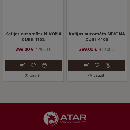
nodrošinās vislabākās kvalitātes kafiju turpmākajiem
gadiem. Lai vienkāršotu kafijas automāta kopšanu, NIVONA
uzstādīja higiēniskās kopšanas programmas pogas tīrīšanai,
atkalšanai un skalošanai.
Kafijas automāts NIVONA
Kafijas automāts NIVONA
CUBE 4102
CUBE 4106
399.00 €
399.00 €
479.00 €
479.00 €
Jautāt
Jautāt