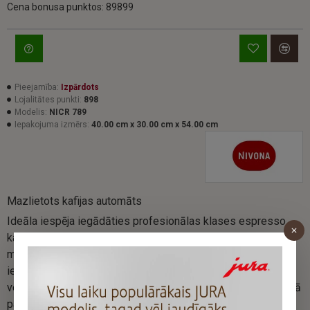
Cena bonusa punktos: 89899
Pieejamība:
Izpārdots
Lojalitātes punkti:
898
Modelis:
NICR 789
Iepakojuma izmērs:
40.00 cm x 30.00 cm x 54.00 cm
Mazlietots kafijas automāts
Ideāla iespēja iegādāties profesionālas klases espresso
kafijas automātu ar būtisku ietaupījumu. Iespējamas
minimālas ārējas pazīmes, kas radušās ierīcei esot
iepriekšējā lietošanā, taču tās ir nenozīmīgas un nekādā
veidā neietekmē darbību. Visas funkcijas darbojas precīzi, kā
paredzēts no ražotāja. Garantija 1 gads.