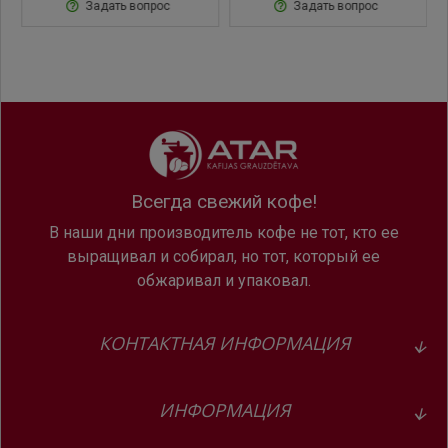
Задать вопрос
Задать вопрос
Свежемолотые зёрна для каждой чашки
Кофе готовится из свежемолотых зёрен, а не из
капсул или заранее молотого кофе. Кофемолка
Aroma G3 быстро и бережно перемалывает зёрна,
чтобы в каждой чашке лучше сохранялся кофейный
аромат.
Всегда свежий кофе!
P.E.P.® для эспрессо и ристретто
В наши дни производитель кофе не тот, кто ее
выращивал и собирал, но тот, который ее
Именно в напитках малого объёма A1 показывает
обжаривал и упаковал.
своё главное преимущество. Импульсный процесс
экстракции P.E.P.® помогает готовить ристретто и
эспрессо с более плотной текстурой и
КОНТАКТНАЯ ИНФОРМАЦИЯ
выразительным кофейным характером.
ИНФОРМАЦИЯ
Простое управление без сложного меню
A1 легко использовать каждый день: выберите