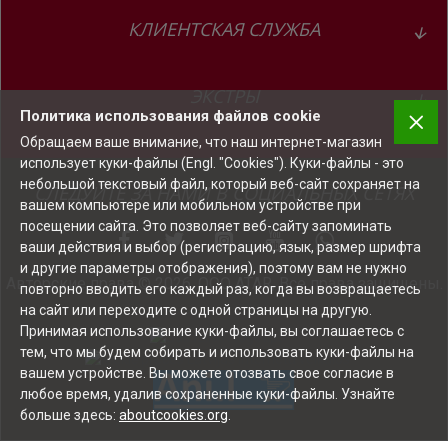
крепость кофе и нажмите символ напитка. Это
КЛИЕНТСКАЯ СЛУЖБА
удобно для тех, кто хочет быстро приготовить кофе
без лишних настроек.
ЭКСТРЫ
Политика использования файлов cookie
Компактный размер для небольшой кухни
Обращаем ваше внимание, что наш интернет-магазин
A1 занимает совсем немного места, поэтому хорошо
использует куки-файлы (Engl. "Cookies"). Куки-файлы - это
подходит для небольшой кухни, офисного уголка или
небольшой текстовый файл, который веб-сайт сохраняет на
СЛЕДУЙТЕ ЗА НАМИ В СОЦИАЛЬНЫХ СЕТЯХ
места, где не нужна крупная кофемашина с
вашем компьютере или мобильном устройстве при
молочной системой. Это модель на одну чашку для
посещении сайта. Это позволяет веб-сайту запоминать
ваши действия и выбор (регистрацию, язык, размер шрифта
тех, кому нужен компактный и понятный аппарат для
и другие параметры отображения), поэтому вам не нужно
ежедневного кофе.
Авторские права © 2026, ООО ATAR, Все права защищены.
повторно вводить его каждый раз, когда вы возвращаетесь
на сайт или переходите с одной страницы на другую.
Минималистичный дизайн
Принимая использование куки-файлы, вы соглашаетесь с
тем, что мы будем собирать и использовать куки-файлы на
Корпус Piano Black и строгие линии делают эту
вашем устройстве. Вы можете отозвать свое согласие в
модель сдержанной и элегантной. Она не выглядит
любое время, удалив сохраненные куки-файлы. Узнайте
перегруженной лишними деталями и хорошо
больше здесь:
aboutcookies.org
.
вписывается в современный интерьер.