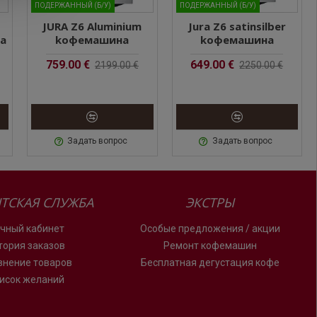
ПОДЕРЖАННЫЙ (Б/У)
ПОДЕРЖАННЫЙ (Б/У)
JURA Z6 Aluminium
Jura Z6 satinsilber
а
kофемашина
kофемашина
759.00 €
649.00 €
2199.00 €
2250.00 €
и эстетикой внешнего вида. Наряду с приготовлением
Задать вопрос
Задать вопрос
ет: кофе Бариста, лунго Бариста, эспрессо доппио и
ТСКАЯ СЛУЖБА
ЭКСТРЫ
чный кабинет
Особые предложения / акции
тория заказов
Ремонт кофемашин
внение товаров
Бесплатная дегустация кофе
исок желаний