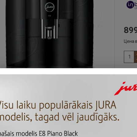
899
Цена в
Идеа
прев
класс
функ
Жерн
равно
конце
делае
НИЕ
ХАРАКТЕРИСТИКИ ПРОДУКТА