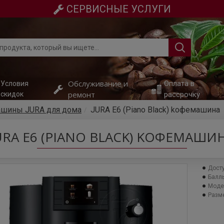
СЕРВИСНЫЕ УСЛУГИ
Обслуживание и
Оплата в
Условия
ремонт
скидок
рассрочку
шины JURA для дома
JURA E6 (Piano Black) kофемашина
URA E6 (PIANO BLACK) KОФЕМАШИ
Досту
Баллы
Моде
Разме