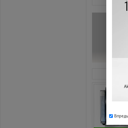
Профессиональ
Профессиональна
всего срока сл
это означает – 
* професси
Впредь