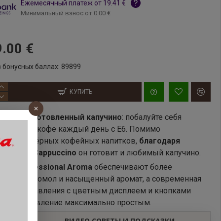
Ежемесячный платеж от 19.41 €
Минимальный взнос от 0.00 €
.00 €
 бонусных баллах: 89899
КУПИТЬ
льно приготовленный капучино
: побалуйте себя
осходным кофе каждый день с E6. Помимо
ических чёрных кофейных напитков,
благодаря
ции Easy Cappuccino
он готовит и любимый капучино.
ова Professional Aroma
обеспечивают более
мерный помол и насыщенный аромат, а современная
пция управления с цветным дисплеем и кнопками
т приготовление максимально простым.
ВИДЕО СОВЕТЫ И ПОДСКАЗКИ