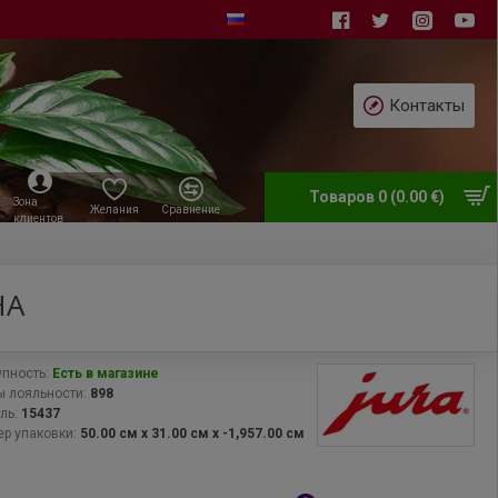
Контакты
Товаров 0 (0.00 €)
Зона
Желания
Сравнение
клиентов
НА
пность:
Есть в магазине
 лояльности:
898
ль:
15437
р упаковки:
50.00 см x 31.00 см x -1,957.00 см