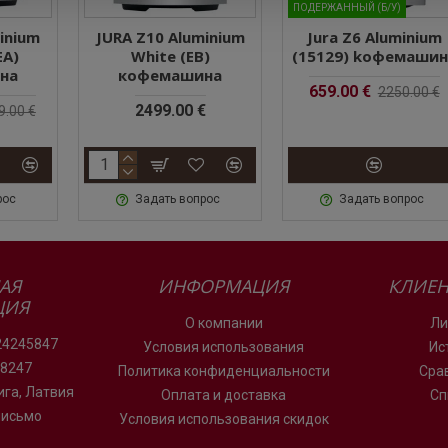
ПОДЕРЖАННЫЙ (Б/У)
inium
JURA Z10 Aluminium
Jura Z6 Aluminium
EA)
White (EB)
(15129) kофемашин
на
кофемашина
659.00 €
2250.00 €
2499.00 €
9.00 €
питков – еще больше удовольствия
на E6 в белом цвете выделяется многообразием функций 
рос
Задать вопрос
Задать вопрос
фейных напитков и напитков с молочной пеной она предлага
то.
АЯ
ИНФОРМАЦИЯ
КЛИЕН
ЦИЯ
О компании
Ли
24245847
Условия использования
Ис
78247
Политика конфиденциальности
Сра
Рига, Латвия
Оплата и доставка
Сп
письмо
Условия использования скидок