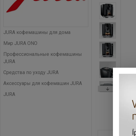
JURA кофемашины для дома
Мир JURA ONO
Профессиональные кофемашины
JURA
Средства по уходу JURA
Аксессуары для кофемашин JURA
JURA
ОПИСА