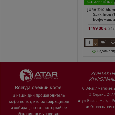
ПОДЕРЖАННЫЙ (Б/У)
win Diamond
JURA Z10 Aluminium
JURA Z10 Alum
e (EA)
Black (EB)
Dark Inox (
машина
kофемашина
kофемаши
9.00 €
2499.00 €
1199.00 €
249
Еще больше на
Новая кофемаши
ть вопрос
Задать вопрос
Задать воп
классических ко
эспрессо маккиа
КОНТАКТН
ИНФОРМА
Всегда свежий кофе!
Офис / магазин: 
Сервис: 247
В наши дни производитель
ул. Висвалжа 7, г. 
кофе не тот, кто ее выращивал
Отправь нам 
и собирал, но тот, который ее
обжаривал и упаковал.