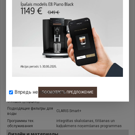
Кофейные напитки
Кол. напитков
подготовленных
2
одновременно
Технологии
Тип кофемолки
Professional Aroma Grinder (P.A.G.)
Функциональность
Степени помола кофе
7
Высота дозатора кофе
75 - 115 mm
Емкость контейнера для
200 g
кофейных зерен
Емкость контейнера для
1.6 l
воды
Впредь не показывать
ПОСМОТРЕТЬ ПРЕДЛОЖЕНИЕ
Контейнер для кофейных
16
отходов ((порции))
Подходящие фильтры для
CLARIS Smart+
воды
Программы тех.
integrētas skalošanas, tīrīšanas un
обслуживания
kaļķakmens noņemšanas programmas
Дизайн и материалы