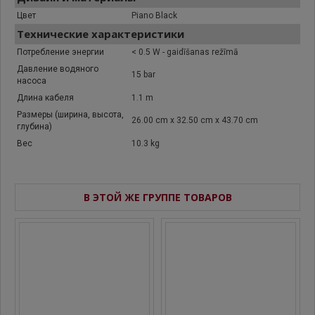
Цвет
Piano Black
Технические характеристики
Потребление энергии
< 0.5 W - gaidīšanas režīmā
Давление водяного
15 bar
насоса
Длина кабеля
1.1 m
Размеры (ширина, высота,
26.00 cm x 32.50 cm x 43.70 cm
глубина)
Вес
10.3 kg
В ЭТОЙ ЖЕ ГРУППЕ ТОВАРОВ