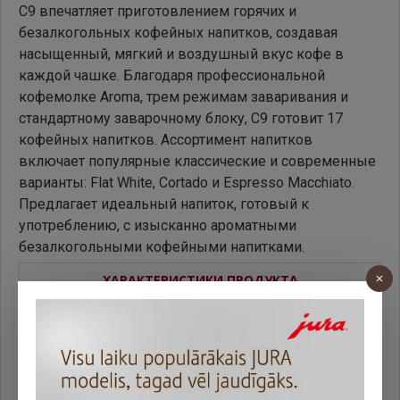
C9 впечатляет приготовлением горячих и
безалкогольных кофейных напитков, создавая
насыщенный, мягкий и воздушный вкус кофе в
каждой чашке. Благодаря профессиональной
кофемолке Aroma, трем режимам заваривания и
стандартному заварочному блоку, C9 готовит 17
кофейных напитков. Ассортимент напитков
включает популярные классические и современные
варианты: Flat White, Cortado и Espresso Macchiato.
Предлагает идеальный напиток, готовый к
употреблению, с изысканно ароматными
безалкогольными кофейными напитками.
ХАРАКТЕРИСТИКИ ПРОДУКТА
Основные параметры
Рекомендуемое
mājās / birojā
использование
Тип товара
kafijas automāti
Вид кофейного аппарата
automātiskie kafijas automāti