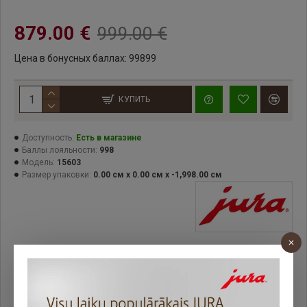
879.00 €
999.00 €
Цена в бонусных баллах: 99899
КУПИТЬ
Доступность:
Есть в магазине
Баллы лояльности:
998
Модель:
15603
Размер упаковки:
0.00 см x 0.00 см x -1,998.00 см
Компактный формат, невероятный вкус.
C8 представляет новый сегмент Premium Economy от
JURA. Компактная кофемашина, обеспечивающая
максимальную производительность, выполненная в