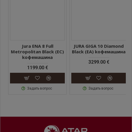
Jura ENA 8 Full
JURA GIGA 10 Diamond
Metropolitan Black (EC)
Black (EA) kофемашина
kофемашина
3299.00 €
1199.00 €
Easy Control Panel (кнопки)
. Минималистичное,
понятное управление с прямыми кнопками для
Задать вопрос
Задать вопрос
быстрого выбора напитков. Не требуется углубляться
в сложные меню.