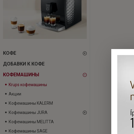
КОФЕ
ДОБАВКИ К КОФЕ
КОФЕМАШИНЫ
Krups кофемашины
Акции
Кофемашины KALERM
Кофемашины JURA
Кофемашины MELITTA
Кофемашины SAGE