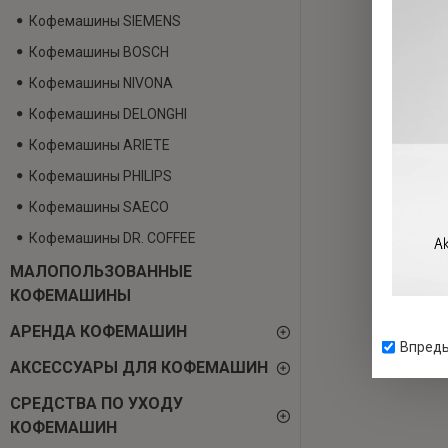
Кофемашины SIEMENS
Кофемашины BOSCH
Кофемашины NIVONA
Кофемашины DELONGHI
Кофемашины ARIETE
Кофемашины PHILIPS
Кофемашины SAECO
Кофемашины DR. COFFEE
MАЛОПОЛЬЗОВАННЫЕ
КОФЕМАШИНЫ
АРЕНДА КОФЕМАШИН
Впредь
АКСЕССУАРЫ ДЛЯ КОФЕМАШИН
СРЕДСТВА ПО УХОДУ
КОФЕМАШИН