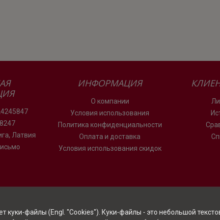
АЯ
ИНФОРМАЦИЯ
КЛИЕН
ЦИЯ
О компании
Ли
24245847
Условия использования
Ис
78247
Политика конфиденциальности
Сра
Рига, Латвия
Оплата и доставка
Сп
письмо
Условия использования скидок
 куки-файлы (Engl. "Cookies"). Куки-файлы - это небольшой текст