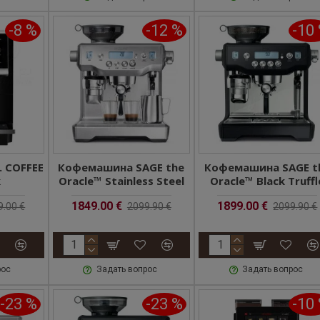
-8 %
-12 %
-10
 COFFEE
Кофемашина SAGE the
Кофемашина SAGE t
k
Oracle™ Stainless Steel
Oracle™ Black Truffl
1849.00 €
1899.00 €
9.00 €
2099.90 €
2099.90 €
рос
Задать вопрос
Задать вопрос
-23 %
-23 %
-10