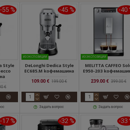
-55 %
-45 %
-40
ИЗ ЭКСПОЗИЦИИ
ИЗ ЭКСПОЗИЦИИ
a Style
DeLonghi Dedica Style
MELITTA CAFFEO Sol
рессо
EC685.M kофемашина
E950-203 kофемаши
на
109.00 €
239.00 €
199.00 €
399.00 €
00 €
рос
Задать вопрос
Задать вопрос
-17 %
-32 %
-33