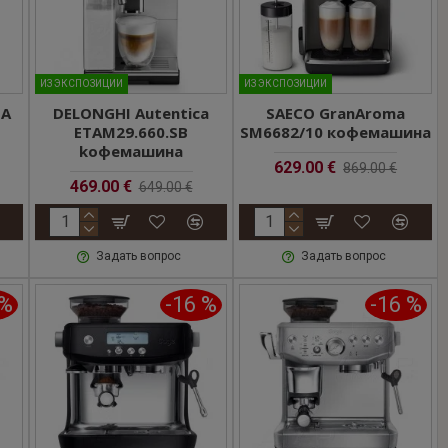
ИЗ ЭКСПОЗИЦИИ
ИЗ ЭКСПОЗИЦИИ
NA
DELONGHI Autentica
SAECO GranAroma
ETAM29.660.SB
SM6682/10 кофемашина
kофемашина
629.00 €
869.00 €
469.00 €
649.00 €
Задать вопрос
Задать вопрос
 %
-16 %
-16 %