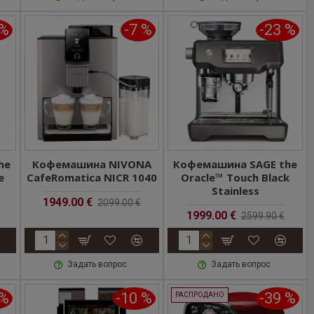
 %
-7 %
-23 %
he
Кофемашина NIVONA
Кофемашина SAGE the
e
CafeRomatica NICR 1040
Oracle™ Touch Black
Stainless
1949.00 €
2099.00 €
1999.00 €
2599.90 €
Задать вопрос
Задать вопрос
 %
-10 %
-39 %
РАСПРОДАНО