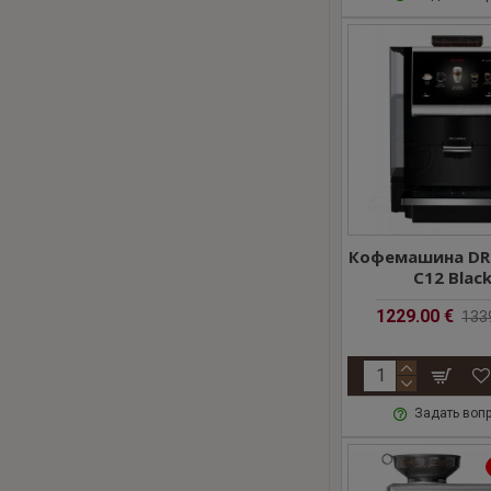
Кофемашина DR.
C12 Blac
1229.00 €
133
Задать воп