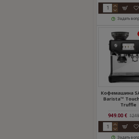
Задать воп
Кофемашина SA
Barista™ Touch
Truffle
949.00 €
1249
Задать воп