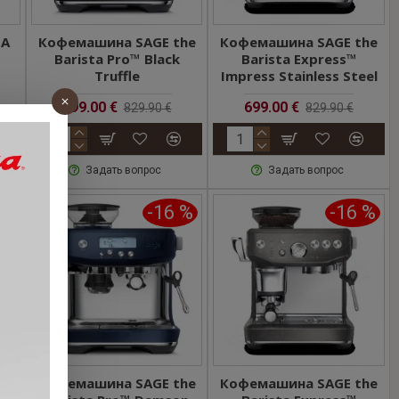
NA
Кофемашина SAGE the
Кофемашина SAGE the
Barista Pro™ Black
Barista Express™
Truffle
Impress Stainless Steel
699.00 €
699.00 €
829.90 €
829.90 €
Задать вопрос
Задать вопрос
 %
-16 %
-16 %
he
Кофемашина SAGE the
Кофемашина SAGE the