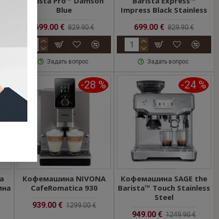
Barista Pro™ Damson
Barista Express™
e
Blue
Impress Black Stainless
699.00 €
699.00 €
829.90 €
829.90 €
Задать вопрос
Задать вопрос
 %
-28 %
-24 %
a
Кофемашина NIVONA
Кофемашина SAGE the
ина
CafeRomatica 930
Barista™ Touch Stainless
Steel
939.00 €
1299.00 €
949.00 €
1249.90 €