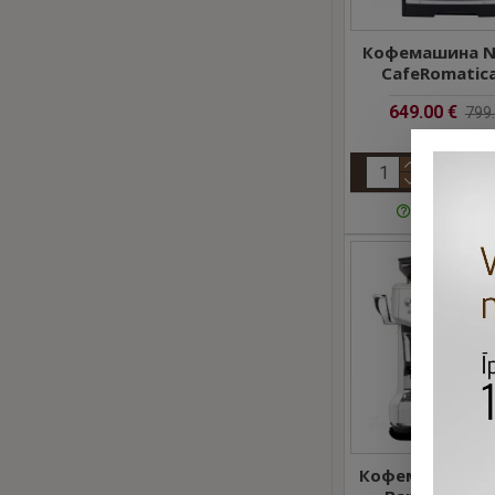
Кофемашина 
CafeRomatica
649.00 €
799.
Задать воп
Кофемашина SA