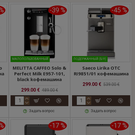
 %
-39 %
-45 %
MАЛОПОЛЬЗОВАННЫЙ
ПОДЕРЖАННЫЙ (Б/У)
o
MELITTA CAFFEO Solo &
Saeco Lirika OTC
на
Perfect Milk E957-101,
RI9851/01 кофемашина
black kофемашина
299.00 €
539.00 €
299.00 €
489.00 €
Задать вопрос
Задать вопрос
 %
-17 %
-17 %