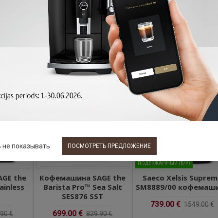
ess™
Barista Pro™ Black
Barista Express™
Salt
Stainless
Impress Black Truffl
699.00 €
699.00 €
90 €
829.90 €
829.90 €
рос
Задать вопрос
Задать вопрос
-16 %
-16 %
-52
 не показывать
ПОСМОТРЕТЬ ПРЕДЛОЖЕНИЕ
ПОДЕРЖАННЫЙ (Б/У)
GE the
Кофемашина SAGE the
Saeco Xelsis Suprem
ainless
Barista Pro™ Sea Salt
SM8889/00 кофемаш
SES876 SST
739.00 €
1549.00 €
699.00 €
90 €
829.90 €