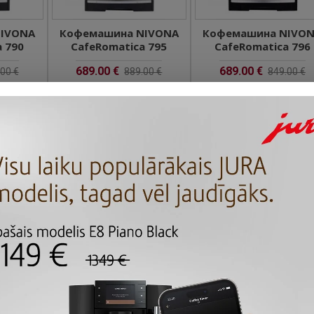
NIVONA
Кофемашина NIVONA
Кофемашина NIVO
 790
CafeRomatica 795
CafeRomatica 796
689.00 €
689.00 €
00 €
889.00 €
849.00 €
рос
Задать вопрос
Задать вопрос
-16 %
-16 %
-16
GE the
Кофемашина SAGE the
Кофемашина SAGE t