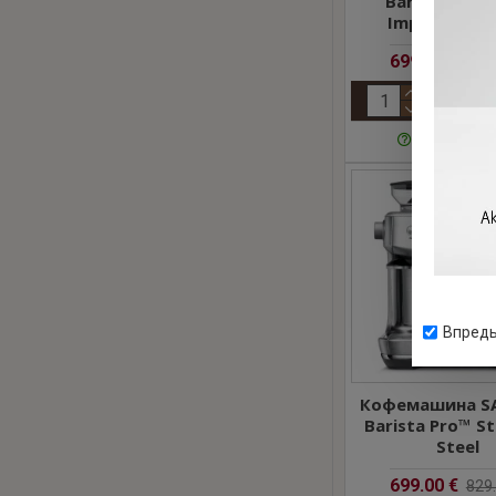
Barista Expr
Impress Sea 
699.00 €
829.
Задать воп
Впредь
Кофемашина SA
Barista Pro™ St
Steel
699.00 €
829.