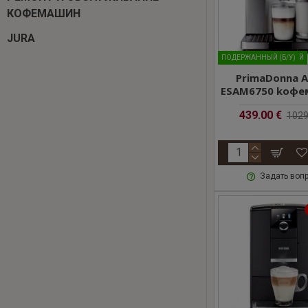
КОФЕМАШИН
JURA
MАЛОПОЛЬЗОВАННЫЙ
ПОДЕРЖАННЫЙ (Б/У)
PrimaDonna 
ESAM6750 kофе
439.00 €
1029
Задать воп