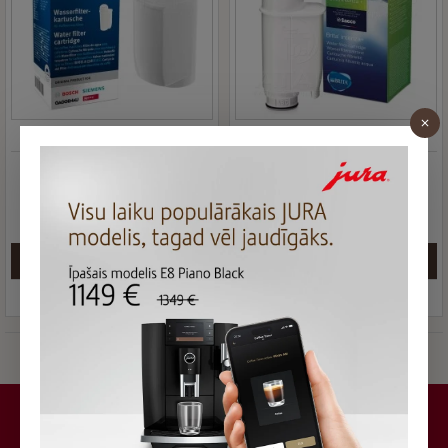
BRITA
TZ70003
BRITA
421944078331
Ūdens filtrs Siemens &
Ūdens filtrs BRITA
Bosch BRITA Intenza
Intenza+
14.00 €
12.99 €
Jautāt
Jautāt
Jūs sasniedzāt preču saraksta beigas.