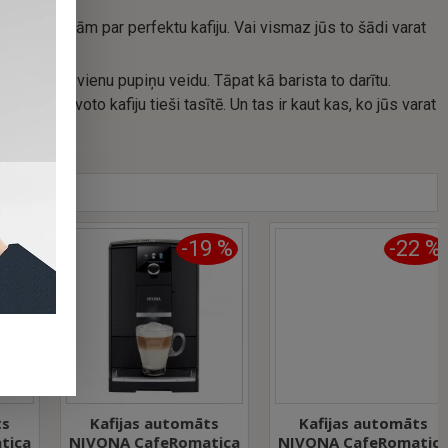
un zināšanām par perfektu kafiju. Vai vismaz jūs to šādi varat
tikai ar vienu pupiņu veidu. Tāpat kā barista to darītu.
 pagatavoto kafiju tieši tasītē. Un tas ir kaut kas, ko jūs varat
m, ūdens tvertnes apgaismojums astoņās krāsās sniedz vizuālu
višķi ērtu vadību.
PĀ
%
-19 %
-22 %
Kafijas automāts
Kafijas automāts
ca
NIVONA CafeRomatica
NIVONA CafeRomatica