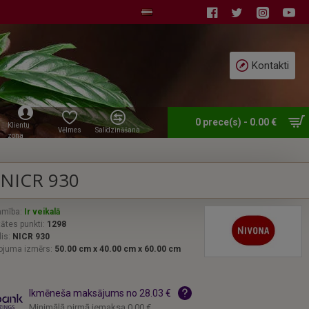
Kontakti
0 prece(s) - 0.00 €
Klientu
Vēlmes
Salīdzināšana
zona
NICR 930
amība:
Ir veikalā
tātes punkti:
1298
is:
NICR 930
ojuma izmērs:
50.00 cm x 40.00 cm x 60.00 cm
Ikmēneša maksājums no 28.03 €
Minimālā pirmā iemaksa 0.00 €