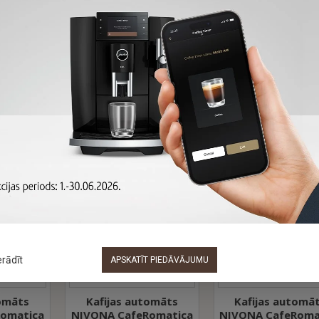
tiskajos kafijas automātos mīt mazs barista - ar brillēm, tauriņu 
ce sistēma sniedz līdz šim jums nezināmu aromātu dažādību - un 
sūkņa spiedienā un ūdens plūšanas ātrumā, kas burtiski izmet svaigi
tasi kafijas no NIVONA.
odrošina baristas iestatījumus jaunajām NIVONA kafijas šķirnē
rtuvē, bet jaunais un īpaši lielais 5'' skāriendisplejs nodrošina se
ŠAJĀ PAŠĀ PREČU GRU
-7 %
-20 %
-20 
erādīt
APSKATĪT PIEDĀVĀJUMU
āts
Kafijas automāts
Kafijas automāts
atica
NIVONA CafeRomatica
NIVONA CafeRomati