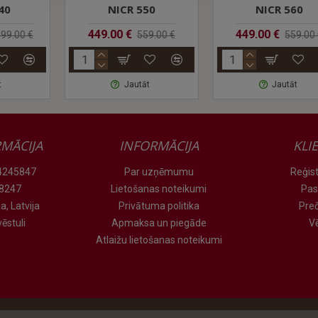
NICR 550
NICR 560
449.00 €
449.00 €
00 €
559.00 €
559.00 €
Jautāt
Jautāt
MĀCIJA
INFORMĀCIJA
KLI
 24245847
Par uzņēmumu
Reģist
78247
Lietošanas noteikumi
Pas
a, Latvija
Privātuma politika
Pre
ēstuli
Apmaksa un piegāde
V
Atlaižu lietošanas noteikumi