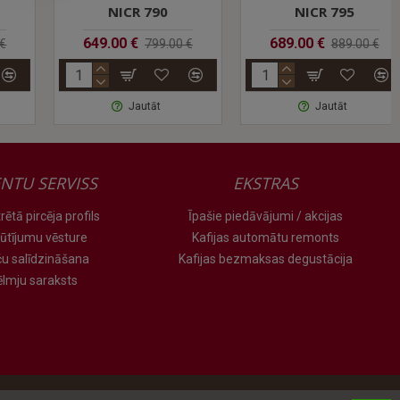
NICR 790
NICR 795
649.00 €
689.00 €
799.00 €
889.00 €
Jautāt
Jautāt
ENTU SERVISS
EKSTRAS
rētā pircēja profils
Īpašie piedāvājumi / akcijas
ūtījumu vēsture
Kafijas automātu remonts
ču salīdzināšana
Kafijas bezmaksas degustācija
ēlmju saraksts