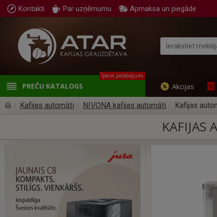
Kontakti
Par uzņēmumu
Apmaksa un piegāde
Īpašie piedāvājumi
Akcijas
PREČU KATALOGS
Kafijas automāti
NIVONA kafijas automāti
Kafijas aut
KAFIJAS