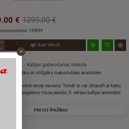
.00 €
1299.00 €
onusa punktos: 129899
IELIKT GROZĀ
Kafijas gatavošanas māksla
Klusāks un stilīgāks maksimālam aromātam
katīties nākotnē nevar neviens. Tomēr to var izbaudīt ar katru
jas tasi, ko pagatavo mūsu jaunās, 9. sērijas kafijas automāts.
PRECES ĪPAŠĪBAS