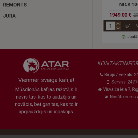
āts
automāts
NICR 1040
REMONTS
369.00 €
1949.00 €
299.00 €
689.00 €
2099.
JURA
tāt
Jautāt
Jautāt
KONTAKTINFOR
Birojs / veikals:
Vienmēr svaiga kafija!
Serviss: 247
Mūsdienās kafijas ražotājs ir
Visvalža iela 7, Rīg
nevis tas, kas to audzējis un
Nosūti mums v
novācis, bet gan tas, kas to ir
apgrauzdējis un iepakojis.