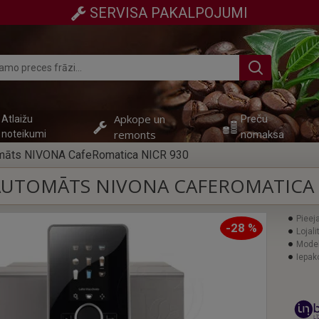
SERVISA PAKALPOJUMI
Apkope un
Preču
Atlaižu
remonts
noteikumi
nomaksa
omāts NIVONA CafeRomatica NICR 930
 AUTOMĀTS NIVONA CAFEROMATICA 
Pieej
-28 %
Lojali
Model
Iepak