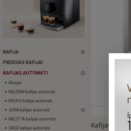
KAFIJA
PIEDEVAS KAFIJAI
KAFIJAS AUTOMĀTI
Akcijas
KALERM Kafijas automāti
KRUPS Kafijas automati
JURA kafijas automāti
MELITTA kafijas automāti
Kafijas aut
SAGE kafijas automāti