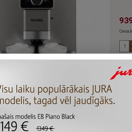
939
Cena b
Ies
kafi
APRAKSTS
omāts NIVONA CafeRomatica NICR 930