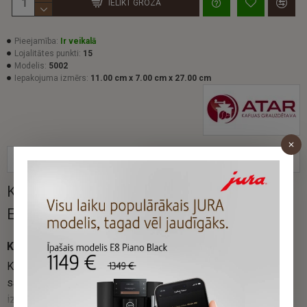
IELIKT GROZĀ
Pieejamība:
Ir veikalā
Lojalitātes punkti:
15
Modelis:
5002
Iepakojuma izmērs:
11.00 cm x 7.00 cm x 27.00 cm
APRAKSTS
PRECES ĪPAŠĪBAS
Kafijas pupiņas ATAR ESPRESSO
EXCLUSIVE | 500 g
Kafijas pupiņas ATAR ESPRESSO EXCLUSIVE
Kafija īstiem kārumniekiem. Arābikas izlases šķirnes, kas
sajauktas speciālās proporcijās, piešķir dzērienam
izsmalcinātu, maigu un smalku garšu. Tā tiek panākta rūpīgi