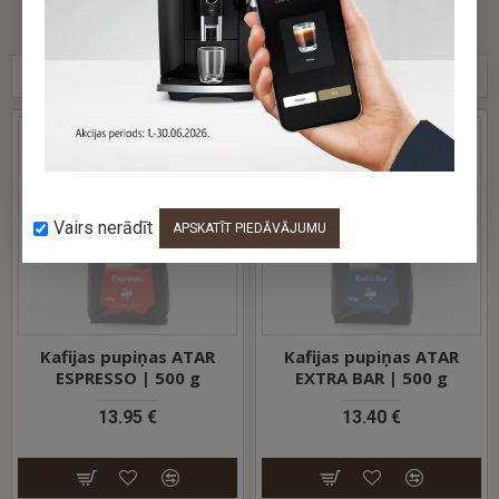
atlasot desmit augstkalnu arābikas šķirnes. EXCLUSIVE - tā
ir kafija ar viegli skābenu un rūgtenu garšu, kas ir pamanāma
tikai pēc tās nobaudīšanas.
ŠAJĀ PAŠĀ PREČU GRUPĀ
LĪDZĪGAS PRECES
Vairs nerādīt
APSKATĪT PIEDĀVĀJUMU
Kafijas pupiņas ATAR
Kafijas pupiņas ATAR
ESPRESSO | 500 g
EXTRA BAR | 500 g
13.95 €
13.40 €