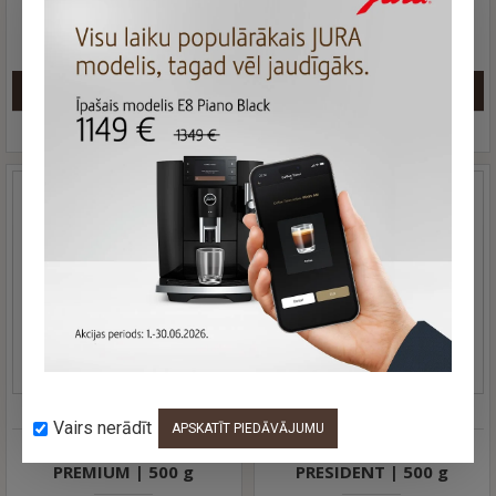
D' ARGENTO | 500 g
EXTRA BAR | 500 g
15.40 €
13.40 €
Jautāt
Jautāt
ATAR
5004
ATAR
5005
Vairs nerādīt
APSKATĪT PIEDĀVĀJUMU
Kafijas pupiņas ATAR
Kafijas pupiņas ATAR
PREMIUM | 500 g
PRESIDENT | 500 g