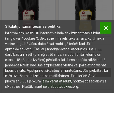
Sīkdatņu izmantošanas politika
Informējam, ka mūsu internetveikalā tiek izmantotas sīkdatnes
(angļu val. "cookies"). Sīkdatne ir neliels teksta fails, ko tīmekļa
ATAR
102M
ATAR
103M
vietne saglabā Jūsu datorā vai mobilajā ierīcē, kad Jūs
Malta kafija ATAR
Malta kafija ATAR
apmeklējat vietni. Tas ļauj tīmekļa vietnei atcerēties Jūsu
PROFESSIONAL | 1 kg
PREMIUM | 1 kg
darbības un izvēli (piereģistrēšanos, valodu, fonta lielumu un
citas attēlošanas izvēles) pēc laika, lai Jums nebūtu atkārtoti tā
25.85 €
27.90 €
jānorāda ikreiz, kad Jūs atgriežaties vietnē vai pārejat no vienas
lapas uz citu. Apstiprinot sīkdatņu izmantošanu, Jūs piekrītat, ka
mēs uzkrāsim un izmantosim sīkdatnes Jūsu ierīcē. Savu
piekrišanu Jūs jebkurā laikā varat atsaukt, nodzēšot saglabātās
Jautāt
Jautāt
PREČU FILTRS
sīkdatnes. Plašāk lasiet šeit:
aboutcookies.org
.