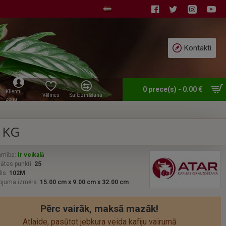
Kontakti
0 prece(s) - 0.00 €
Klientu
Vēlmes
Salīdzināšana
zona
 KG
amība:
Ir veikalā
tātes punkti:
25
is:
102M
ojuma izmērs:
15.00 cm x 9.00 cm x 32.00 cm
Pērc vairāk, maksā mazāk!
Аtlaide, pasūtot jebkura veida kafiju vairumā