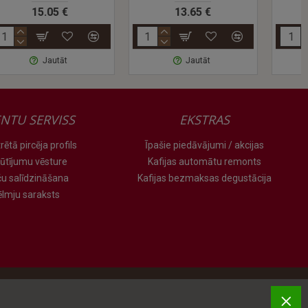
13.65 €
13.95 €
Jautāt
Jautāt
ENTU SERVISS
EKSTRAS
rētā pircēja profils
Īpašie piedāvājumi / akcijas
ūtījumu vēsture
Kafijas automātu remonts
ču salīdzināšana
Kafijas bezmaksas degustācija
ēlmju saraksts