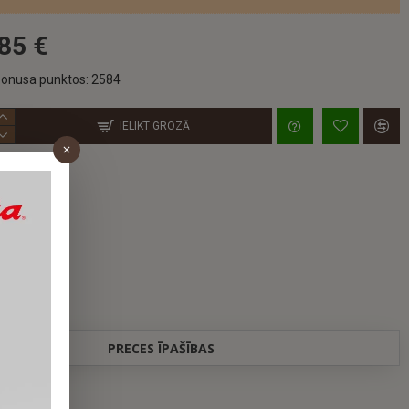
85 €
onusa punktos: 2584
IELIKT GROZĀ
PRECES ĪPAŠĪBAS