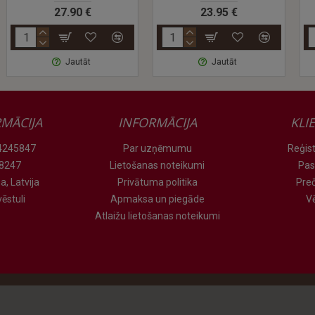
23.95 €
15.05 €
Jautāt
Jautāt
MĀCIJA
INFORMĀCIJA
KLI
 24245847
Par uzņēmumu
Reģist
78247
Lietošanas noteikumi
Pas
a, Latvija
Privātuma politika
Pre
ēstuli
Apmaksa un piegāde
V
Atlaižu lietošanas noteikumi