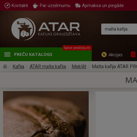
Kontakti
Par uzņēmumu
Apmaksa un piegāde
Īpašie piedāvājumi
Akcijas
PREČU KATALOGS
Kafija
ATAR malta kafija
Meklēt
Malta kafija ATAR P
MA