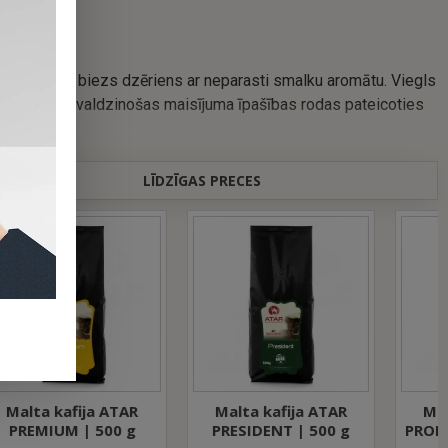
abalansēts, biezs dzēriens ar neparasti smalku aromātu. Viegls
umiņu. Šīs valdzinošas maisījuma īpašības rodas pateicoties
LĪDZĪGAS PRECES
Malta kafija ATAR
Malta kafija ATAR
PRESIDENT | 500 g
PROFESSIONAL | 500 g