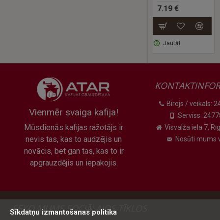
 €
7.19 €
27.90 €
tāt
Jautāt
Jautāt
KONTAKTINFOR
Birojs / veikals:
Vienmēr svaiga kafija!
Serviss: 247
Mūsdienās kafijas ražotājs ir
Visvalža iela 7, Rīg
nevis tas, kas to audzējis un
Nosūti mums v
novācis, bet gan tas, kas to ir
apgrauzdējis un iepakojis.
SEKO MUMS SOCIĀLAJOS TĪKLOS
Sīkdatņu izmantošanas politika