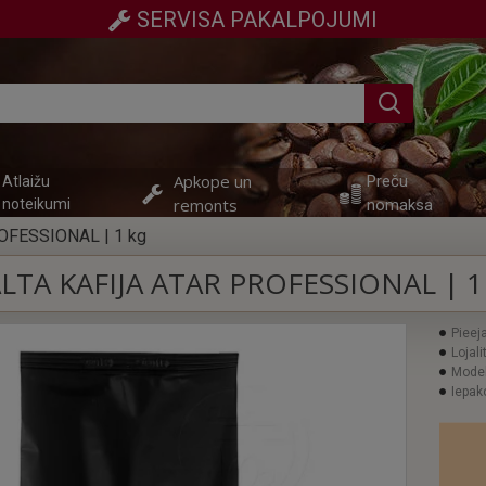
SERVISA PAKALPOJUMI
Apkope un
Preču
Atlaižu
remonts
noteikumi
nomaksa
ROFESSIONAL | 1 kg
LTA KAFIJA ATAR PROFESSIONAL | 1
Pieej
Lojali
Model
Iepak