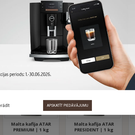
R PROFESSIONAL
auzdējums)
r kafijas harmonijas formula. Tai piemīt neatkārtojama garša. S
L skābumiņš veido lielisku harmoniju ar izteiktu patīkamu rūgt
s nāk no Brazīlijas, Indijas un Kolumbijas.
ŠAJĀ PAŠĀ PREČU GRUPĀ
erādīt
APSKATĪT PIEDĀVĀJUMU
TAR
Malta kafija ATAR
Malta kafija ATAR
kg
PRESIDENT | 1 kg
PREMIUM | 500 g