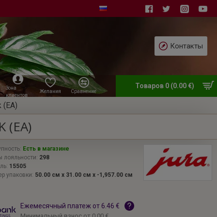
Контакты
Товаров 0 (0.00 €)
Зона
Желания
Сравнение
клиентов
 (EA)
 (EA)
пность:
Есть в магазине
 лояльности:
298
ль:
15505
р упаковки:
50.00 см x 31.00 см x -1,957.00 см
Ежемесячный платеж от 6.46 €
Минимальный взнос от 0.00 €