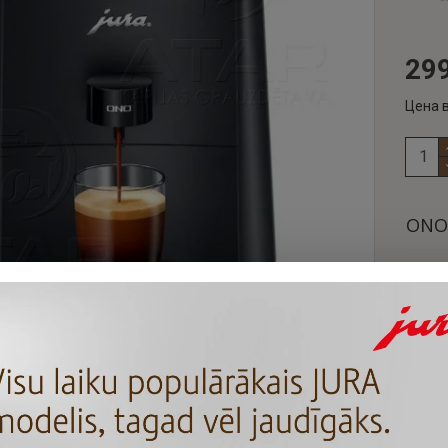
299
Цена в
ONO.
Кофем
любит
окруж
кофем
насла
Новат
являе
уника