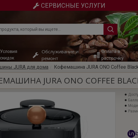
СЕРВИСНЫЕ УСЛУГИ
Обслуживание и
Оплата в
Условия
ремонт
скидок
рассрочку
ины JURA для дома
Кофемашина JURA ONO Coffee Black
МАШИНА JURA ONO COFFEE BLACK
Досту
Баллы
Моде
Разме