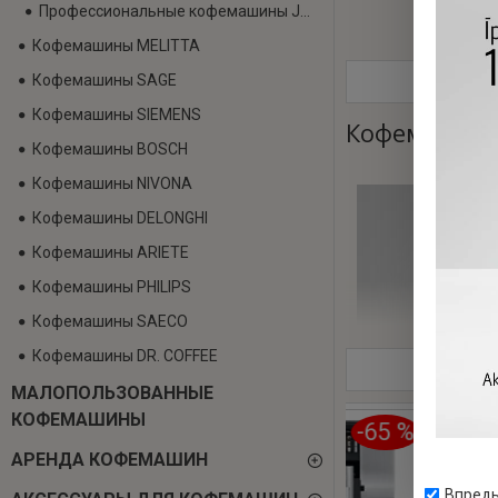
Профессиональные кофемашины JURA
Кофемашины MELITTA
Кофемашины SAGE
Кофемашины SIEMENS
Кофемашина 
Кофемашины BOSCH
Кофемашины NIVONA
Кофемашины DELONGHI
Кофемашины ARIETE
Кофемашины PHILIPS
Кофемашины SAECO
Кофемашины DR. COFFEE
MАЛОПОЛЬЗОВАННЫЕ
КОФЕМАШИНЫ
-71 %
-65 %
-
РАСПРОДАНО
РАСПРОДАНО
АРЕНДА КОФЕМАШИН
Впредь