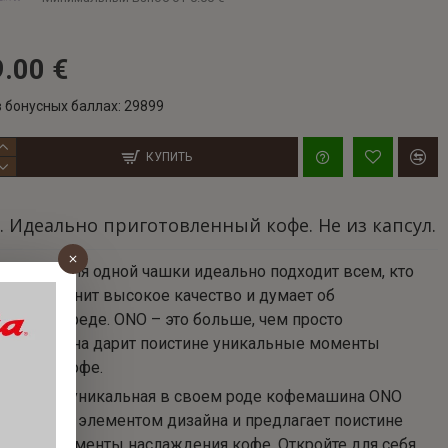
.00 €
 бонусных баллах: 29899
КУПИТЬ
 Идеально приготовленный кофе. Не из капсул.
ашина для одной чашки идеально подходит всем, кто
 кофе, ценит высокое качество и думает об
ающей среде. ONO – это больше, чем просто
ашина: она дарит поистине уникальные моменты
ждения кофе.
орская и уникальная в своем роде кофемашина ONO
тся ярким элементом дизайна и предлагает поистине
льные моменты наслаждения кофе. Откройте для себя