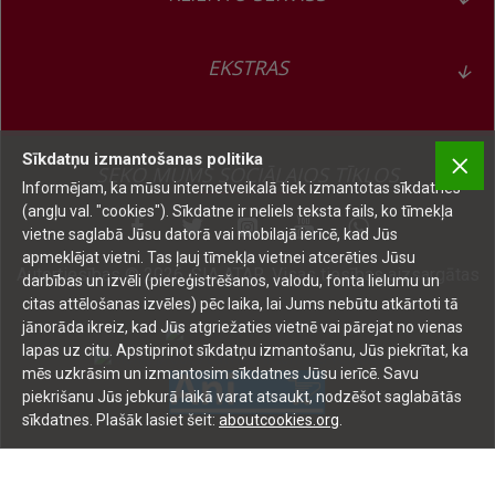
EKSTRAS
Sīkdatņu izmantošanas politika
SEKO MUMS SOCIĀLAJOS TĪKLOS
Informējam, ka mūsu internetveikalā tiek izmantotas sīkdatnes
(angļu val. "cookies"). Sīkdatne ir neliels teksta fails, ko tīmekļa
vietne saglabā Jūsu datorā vai mobilajā ierīcē, kad Jūs
apmeklējat vietni. Tas ļauj tīmekļa vietnei atcerēties Jūsu
Autortiesības © 2026, SIA ATAR, Visas tiesības aizsargātas
darbības un izvēli (piereģistrēšanos, valodu, fonta lielumu un
citas attēlošanas izvēles) pēc laika, lai Jums nebūtu atkārtoti tā
jānorāda ikreiz, kad Jūs atgriežaties vietnē vai pārejat no vienas
lapas uz citu. Apstiprinot sīkdatņu izmantošanu, Jūs piekrītat, ka
mēs uzkrāsim un izmantosim sīkdatnes Jūsu ierīcē. Savu
piekrišanu Jūs jebkurā laikā varat atsaukt, nodzēšot saglabātās
sīkdatnes. Plašāk lasiet šeit:
aboutcookies.org
.