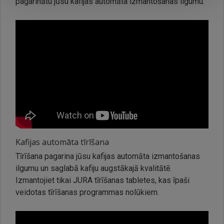
pagarinātu jūsu kafijas automāta izmantošanas ilgumu.
Meistarīgs
Atklāj 12 izcilus kafijas dzērienus, kas pagatavoti ar vienu
pieskārienu. Neatkarīgi no tā, vai vēlies klasisku espresso
vai īpašos
cortado
un
caffè Barista
, šis automāts
pagatavos katru dzērienu kā īsts barista. Tas ir tavs
personīgais kafijas meistars
Kafijas automāta tīrīšana
Tīrīšana pagarina jūsu kafijas automāta izmantošanas
ilgumu un saglabā kafiju augstākajā kvalitātē.
Izmantojiet tikai JURA tīrīšanas tabletes, kas īpaši
veidotas tīrīšanas programmas nolūkiem.