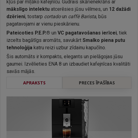
kļūs par mīļāko kafejnīcu. Gudrais skārienekrāns ar
mākslīgo intelektu
atcerēsies jūsu vēlmes, un
12 dažādi
dzērieni
, tostarp
cortado
un
caffè Barista
, būs
pagatavojami ar vienu pieskārienu.
Pateicoties P.E.P.®
un
VC pagatavošanas ierīcei
, tiek
izcelts bagātīgs aromāts, savukārt
Smalko piena putu
tehnoloģija
katru reizi uzbur zīdainu kapučīno.
Šis automāts ir kompakts, elegants un pielāgojas jūsu
gaumei. Izvēlieties ENA 8 un izbaudiet kafejnīcas kvalitāti
savās mājās.
APRAKSTS
PRECES ĪPAŠĪBAS