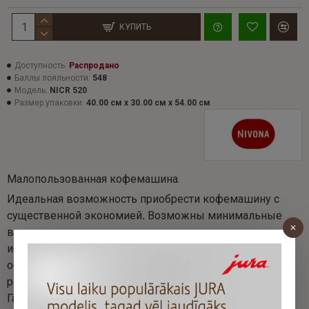
КУПИТЬ
Доступность:
Распродано
Баллы лояльности:
548
Модель:
NICR 520
Размер упаковки:
40.00 см x 30.00 см x 54.00 см
Малопользованная кофемашина.
Идеальная возможность приобрести кофемашину с
существенной экономией
.
Возможны минимальные
внешние следы, возникшие в процессе предыдущего
использования, однако они незначительны и никоим
образом не влияют на работу устройства. Все функции
работают точно, как предусмотрено производителем.
Гарантия 1 год