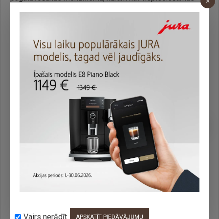
obligātās servisa apkopes un kuri veic tīrīšanu ar vienu
pogas pieskārienu. Mūsu laboratorijas komanda
nepārtraukti optimizē un uzlabo oriģinālās JURA tīrīšanas
tabletes, kas izmēģinātas un pārbaudītas miljoniem reižu.
Jaunā 3-fāžu tīrīšanas tablete, kas ir inovatīvs intensīvas
pētniecības rezultāts, tagad sniedz vēl labākus
rezultātus, pateicoties papildu aizsardzības fāzei, kas
nodrošinu ilgstošu aizsardzību pret kaļķa nogulsnēm.
Taču tabletes vēl aizvien ir tikpat viegli lietot.
APRAKSTS
PRECES ĪPAŠĪBAS
JURA Trīs fāžu tīrīšanas tabletes, 25
gab (25045)
Kā notiek tīrīšana
Tīrīšanas programmu sāk ar vienu pieskārienu.
1. fāze: Tīrīšana
Vairs nerādīt
APSKATĪT PIEDĀVĀJUMU