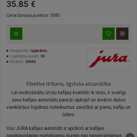
35.85 €
Cena bonusa punktos: 3585
Pieejamība:
Izpārdots
Lojalitātes punkti:
35
Modelis:
25045
Efektīva tīrīšana, ilgstoša aizsardzība
Lai nodrošinātu izcilu kafijas kvalitāti ik reizi, ir svarīgi
savu kafijas automātu pareizi apkopt un ievērot dažus
vienkāršus higiēnas noteikumus saistībā ar pienu, kafiju un
ūdeni.
Visi JURA kafijas automāti ir aprīkoti ar kafijas
pagatavošanas mehānismu, kuram nav nepieciešamas