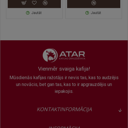
tīrība, ilgāks kalpošanas laiks un izcila kafija, tasi pēc
tases.
Jautāt
Jautāt
Pastāvīgi videi draudzīga darbība
Uzņēmumā JURA ekoloģiski atbildīga produktu izstrāde ir
tikpat svarīga kā ilgtspējīga resursu un enerģijas
izmantošana. Tādēļ JURA oriģinālo tīrīšanas tablešu
ražošanā izmanto tikai fosfātus nesaturošu formulu. Šī
optimizētā formula garantē TÜV sertificētu higiēnu jūsu
kafijas automātam, kā arī mazina ietekmi uz vidi.
Vienmēr svaiga kafija!
Mūsdienās kafijas ražotājs ir nevis tas, kas to audzējis
un novācis, bet gan tas, kas to ir apgrauzdējis un
iepakojis.
KONTAKTINFORMĀCIJA