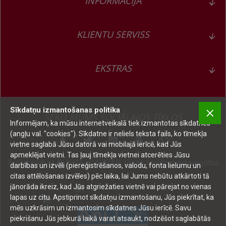
INFORMĀCIJA
KLIENTU SERVISS
EKSTRAS
Sīkdatņu izmantošanas politika
SEKO MUMS SOCIĀLAJOS TĪKLOS
Informējam, ka mūsu internetveikalā tiek izmantotas sīkdatnes
(angļu val. "cookies"). Sīkdatne ir neliels teksta fails, ko tīmekļa
vietne saglabā Jūsu datorā vai mobilajā ierīcē, kad Jūs
apmeklējat vietni. Tas ļauj tīmekļa vietnei atcerēties Jūsu
Autortiesības © 2026, SIA ATAR, Visas tiesības aizsargātas
darbības un izvēli (piereģistrēšanos, valodu, fonta lielumu un
citas attēlošanas izvēles) pēc laika, lai Jums nebūtu atkārtoti tā
jānorāda ikreiz, kad Jūs atgriežaties vietnē vai pārejat no vienas
lapas uz citu. Apstiprinot sīkdatņu izmantošanu, Jūs piekrītat, ka
mēs uzkrāsim un izmantosim sīkdatnes Jūsu ierīcē. Savu
piekrišanu Jūs jebkurā laikā varat atsaukt, nodzēšot saglabātās