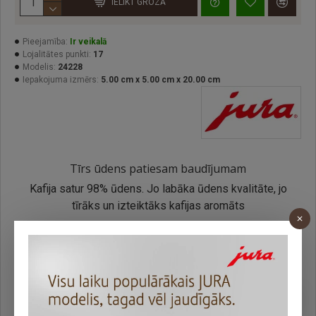
IELIKT GROZĀ
Pieejamība:
Ir veikalā
Lojalitātes punkti:
17
Modelis:
24228
Iepakojuma izmērs:
5.00 cm x 5.00 cm x 20.00 cm
Tīrs ūdens patiesam baudījumam​
Kafija satur 98% ūdens. Jo labāka ūdens kvalitāte, jo
tīrāks un izteiktāks kafijas aromāts
CLARIS pilnībā izfiltrē ūdeni, atstājot tajā nepieciešamos
minerālus perfektai kafijai: tīrs ūdens patiesam
baudījumam.
APRAKSTS
PRECES ĪPAŠĪBAS