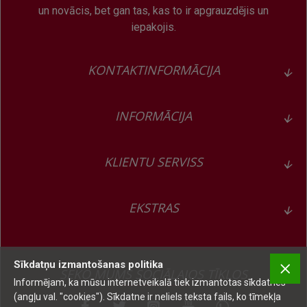
un novācis, bet gan tas, kas to ir apgrauzdējis un
iepakojis.
KONTAKTINFORMĀCIJA
INFORMĀCIJA
KLIENTU SERVISS
EKSTRAS
Sīkdatņu izmantošanas politika
SEKO MUMS SOCIĀLAJOS TĪKLOS
Informējam, ka mūsu internetveikalā tiek izmantotas sīkdatnes
(angļu val. "cookies"). Sīkdatne ir neliels teksta fails, ko tīmekļa