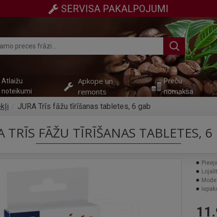
SERVISA PAKALPOJUMI
Apkope un
Preču
Atlaižu
remonts
noteikumi
nomaksa
kļi
JURA Trīs fāžu tīrīšanas tabletes, 6 gab
A TRĪS FĀŽU TĪRĪŠANAS TABLETES, 6
Pieej
Lojali
Model
Iepak
11.