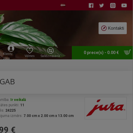
Kontakti
0 prece(s) - 0.00 €
Klientu
Vēlmes
Salīdzināšana
zona
 GAB
amība:
Ir veikalā
tātes punkti:
11
is:
24225
ojuma izmērs:
7.00 cm x 2.00 cm x 13.00 cm
99 €