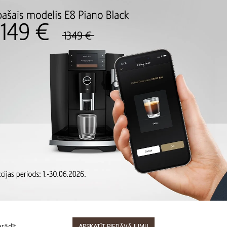
Uzsākt
viens 
APRAKSTS
žu tīrīšanas tabletes, 6 gab
astāvs efektīvi atbrīvo kafijas tauku slāni un nosēdumus no pag
taļas gan no iekšpuses, gan ārpuses.
ība:
 daļas apstrādā virsmas un ilgtermiņā pasargā tās no kafijas n
fijas automāts, pilnībā gatavs izcilas kvalitātes kafijas pagatav
ŠAJĀ PAŠĀ PREČU GRU
āta tīrīšanai un aizsardzībai, izmantojiet tikai oriģinālās JURA tī
nas cikla veikšanai.
erādīt
APSKATĪT PIEDĀVĀJUMU