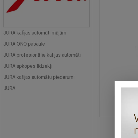
JURA kafijas automāti mājām
JURA ONO pasaule
JURA profesionālie kafijas automāti
JURA apkopes līdzekļi
JURA kafijas automātu piederumi
JURA