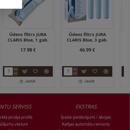
Ūdens filtrs JURA
Ūdens filtrs JURA
CLARIS Blue, 3 gab.
CLARIS Pro Smart
maxi, 1 gab.
46.99 €
79.84 €
Jautāt
Jautāt
ENTU SERVISS
EKSTRAS
rētā pircēja profils
Īpašie piedāvājumi / akcijas
ūtījumu vēsture
Kafijas automātu remonts