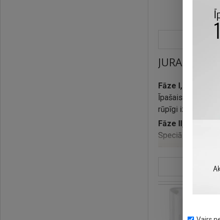
JURA Trīs fā
Fāze I, tīrīšana:
Īpašais tablešu s
rūpīgi izskalo de
Fāze II, aizsardz
Speciālās aktīvās
Rezultāts:
Higiēniski tīrs ka
vienu taustiņu.
JURA kafijas autom
IZPĀRDOTS
automātiskā tīrīša
Vairs n