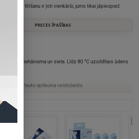
 automāta tīrīšanu ir ļoti vienkārši, jums tikai jāpiespiež
taustiņš.
PRECES ĪPAŠĪBAS
atavošanas mehānisma un sieta. Līdz 80 °C uzsildītais ūdens
ogulsnēm un tauku aplikuma veidošanās.
ošanai un neizsmeļama baudījuma sniegšanai, piespiežot tikai
PĀ
rīšanas tabletes. Tikai šīs tabletes ir precīzi piemērotas
IZPĀRDOTS