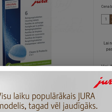
Cena b
Lai n
pas
Visi J
mehān
un kur
Mūsu p
tablet
ir pan
fāžu t
kafija