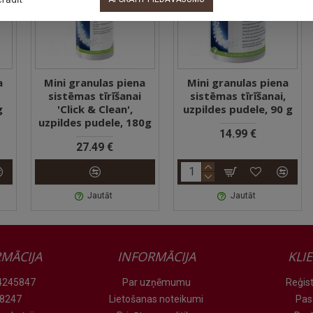
 piena
Mini granulas piena
Ūdens filtrs JURA
šanai
sistēmas tīrīšanai,
CLARIS Blue, 1 gab.
n',
uzpildes pudele, 90 g
17.98 €
e, 180g
14.99 €
Jautāt
Jautāt
MĀCIJA
INFORMĀCIJA
KLI
 24245847
Par uzņēmumu
Reģist
78247
Lietošanas noteikumi
Pas