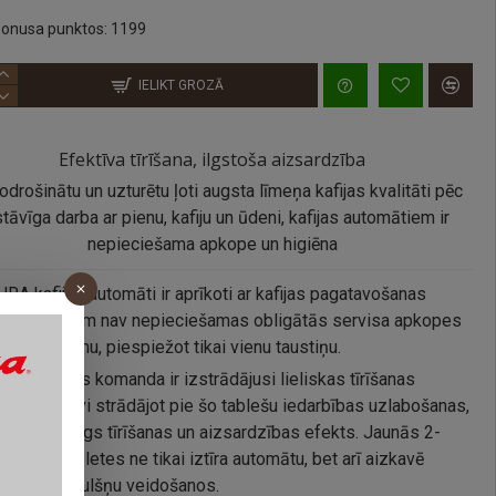
onusa punktos: 1199
IELIKT GROZĀ
Efektīva tīrīšana, ilgstoša aizsardzība
odrošinātu un uzturētu ļoti augsta līmeņa kafijas kvalitāti pēc
tāvīga darba ar pienu, kafiju un ūdeni, kafijas automātiem ir
nepieciešama apkope un higiēna
URA kafijas automāti ir aprīkoti ar kafijas pagatavošanas
ismu, kuram nav nepieciešamas obligātās servisa apkopes
i veic tīrīšanu, piespiežot tikai vienu taustiņu.
ētniecības komanda ir izstrādājusi lieliskas tīrīšanas
es. Intensīvi strādājot pie šo tablešu iedarbības uzlabošanas,
ākts ilglaicīgs tīrīšanas un aizsardzības efekts. Jaunās 2-
īrīšanas tabletes ne tikai iztīra automātu, bet arī aizkavē
s tauku nogulšņu veidošanos.