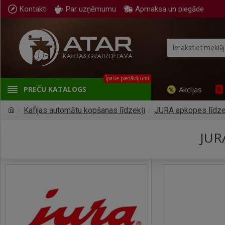
Kontakti
Par uzņēmumu
Apmaksa un piegāde
Īpašie piedāvājumi
Akcijas
PREČU KATALOGS
Kafijas automātu kopšanas līdzekļi
JURA apkopes līdze
JUR