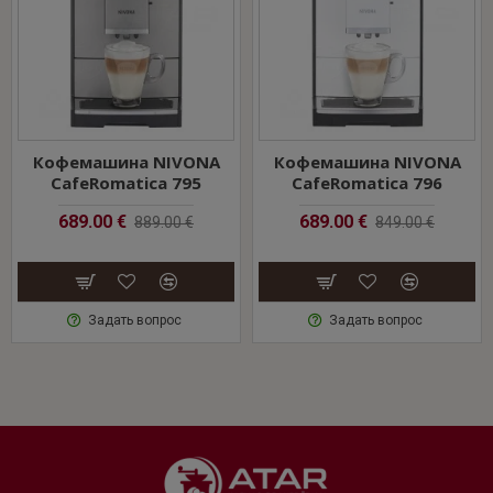
NIVONA благодаря функции Aroma Pre-Select, восемь
цветов подсветки емкости для воды визуально украсят
любую кухню, а новый сенсорный дисплей с
диагональю 5'' вносит завершающий вклад в комфорт
управления.
Кофемашина NIVONA
Кофемашина NIVONA
CafeRomatica 795
CafeRomatica 796
689.00 €
689.00 €
889.00 €
849.00 €
Задать вопрос
Задать вопрос