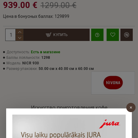
939.00 €
1299.00 €
Цена в бонусных баллах: 129899
КУПИТЬ
Доступность:
Есть в магазине
Баллы лояльности:
1298
Модель:
NICR 930
Размер упаковки:
50.00 см x 40.00 см x 60.00 см
Искусство приготовления кофе
Тихий и стильный для максимального аромата
Никто не может заглянуть в будущее. Но его можно
попробовать на вкус – в каждой чашке кофе из