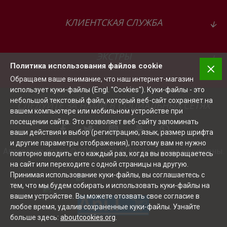
вкус не испорчен остатками молотого кофе.
®
Специальное уплотнение на крышке Aromasafe
в
КЛИЕНТСКАЯ СЛУЖБА
двухкамерном контейнере для зерен гарантирует
наслаждение чашкой настоящего кофе каждый день.
Темный тонированный контейнер также помогает
ЭКСТРЫ
Политика использования файлов cookie
сохранить аромат кофейных зерен.
Обращаем ваше внимание, что наш интернет-магазин
* Обратите внимание: несмотря на автоматическую
использует куки-файлы (Engl. "Cookies"). Куки-файлы - это
дозировку и помол кофе до последнего зерна в
небольшой текстовый файл, который веб-сайт сохраняет на
СЛЕДУЙТЕ ЗА НАМИ В СОЦИАЛЬНЫХ СЕТЯХ
контейнере, после смены кофейных зерен может
вашем компьютере или мобильном устройстве при
произойти незначительное смешивание видов зерен.
посещении сайта. Это позволяет веб-сайту запоминать
ваши действия и выбор (регистрацию, язык, размер шрифта
Очень тихая кофемолка
и другие параметры отображения), поэтому вам не нужно
Авторские права © 2026, ООО ATAR, Все права защищены.
Хотите наслаждаться приготовлением кофе в тишине?
повторно вводить его каждый раз, когда вы возвращаетесь
С тихой и особенно быстрой кофемолкой это не
на сайт или переходите с одной страницы на другую.
Принимая использование куки-файлы, вы соглашаетесь с
составляет никакого проблема.
тем, что мы будем собирать и использовать куки-файлы на
Цветной дисплей TFT
вашем устройстве. Вы можете отозвать свое согласие в
любое время, удалив сохраненные куки-файлы. Узнайте
Удобство первого класса: цветной дисплей с высоким
больше здесь:
aboutcookies.org
.
разрешением TFT можно легко использовать.