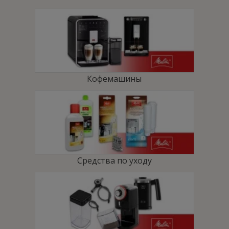
предотвратить работу кофемолки на пустой
поверхности и позволяет своевременно пополнить
кофейные зерна.
Функция IntenseAroma
Функция IntenseAroma может быть выбрана вместо
стандартного процесса приготовления кофе.
Кофемашины
Результатом является особенно интенсивный кофе для
дегустации - без необходимости менять количество
кофе или воды, которые вы используете. Эта функция
может быть выбрана для всех кофейных напитков.
Функция My Coffee Memory
Вы не хотите каждый раз устанавливать свои любимые
Средства по уходу
кофейные напитки когда вы делаете кофе? Нет
проблем! Благодаря функции «My coffee memory» вы
можете запрограммировать свои любимые кофейные
®
напитки полностью индивидуально. Melitta
Barista TS
®
Smart
сохраняет настройки предпочтений до 8 человек.