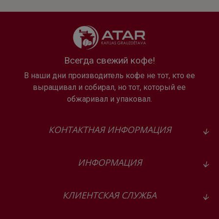
un birojā, kur kafijas automātu lieto vairāki cilvēki.
Piemērots arī tējas cienītājiem
Papildus kafijas dzērieniem automāts piedāvā karstā ūdens
funkciju ar dažādām temperatūrām. Tas ir praktiski zaļajai,
Всегда свежий кофе!
melnajai, baltajai, zāļu vai augļu tējai.
В наши дни производитель кофе не тот, кто ее
выращивал и собирал, но тот, который ее
Vienkārša apkope
обжаривал и упаковал.
Apkope ir vienkārša: automāts pats atgādina, kad
nepieciešama tīrīšana vai atkaļķošana. Piena sistēmas
КОНТАКТНАЯ ИНФОРМАЦИЯ
skalošanu var palaist ar pogas nospiešanu — mazāk laika
apkopei, vairāk laika pašai kafijai.
ИНФОРМАЦИЯ
Tehniskā informācija
Dzērienu skaits: 12
КЛИЕНТСКАЯ СЛУЖБА
Ūdens tvertnes tilpums: 1.8 l
Kafijas pupiņu tvertnes: 2 × 135 g