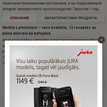
понятным техническим состоянием, а не подержанный
аппарат неизвестного происхождения. Гарантия 1 год.
ОПИСАНИЕ
ХАРАКТЕРИСТИКИ ПРОДУКТА
Melitta LatteSelect – vācu kvalitāte, 12 receptes un
piena dzērieni kā kafejnīcā
Mazlietots kafijas automāts ar ļoti zemu nolietojuma līmeni
un pilnu 12 mēnešu garantiju. Melitta LatteSelect nav tikai
melnās kafijas aparāts — tā galvenā vērtība ir piena dzērieni,
12 receptes un divas pupiņu tvertnes dažādām gaumēm.
Vienā aparātā pietiek gan espresso un caffè crema
cienītājiem, gan tiem, kuri ikdienā izvēlas cappuccino, latte
macchiato, flat white vai americano.
В ЭТОЙ ЖЕ ГРУППЕ ТОВАРОВ
ПОХОЖИЕ ТОВАРЫ
Iecienītie dzērieni ar vienu pieskārienu
Izbaudiet kafijas brīžus kā kafejnīcā — cappuccino, latte
-32 %
-28 %
РАСПРОДАНО
РАСПРОДАНО
macchiato un flat white kļūst vienkārši pagatavojami bez
liekas darbošanās. Nevis tikai viena veida kafija, bet plaša