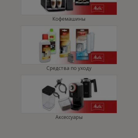
iecienītos iestatījumus. Katrs var ātri pagatavot savu kafiju
bez atkārtotas regulēšanas.
Кофемашины
Divas porcijas vienlaicīgi
Double Cup režīms ļauj pagatavot divas porcijas vienlaicīgi —
ar pienu vai bez piena. Tas ietaupa laiku, ja kafiju gatavo
diviem cilvēkiem vai aparātu lieto vairāki cilvēki pēc kārtas.
Средства по уходу
Vācu kvalitāte ikdienas lietošanai
Melitta LatteSelect apvieno pārdomātu vadību, krāsainu
ekrānu un skārienjūtīgas pogas, lai dzēriena izvēle būtu ātra
un saprotama. Vācu kvalitāte šeit nozīmē praktisku aparātu
ikdienai, nevis tikai skaistu dizainu.
Аксессуары
Klusāka kafijas pagatavošana ikdienā
Īpaši klusās dzirnaviņas ļauj pagatavot kafiju mierīgāk no rīta
vai darba laikā. Tas ir būtiski mājās, kur nevēlas lieku troksni,