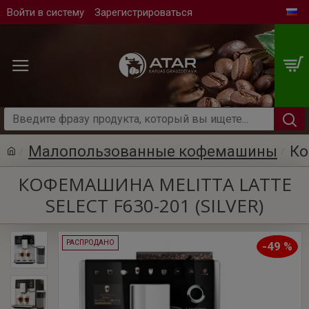
Войти в систему
Зарегистрироваться
Mалопользованные кофемашины
Ко
КОФЕМАШИНА MELITTA LATTE
SELECT F630-201 (SILVER)
РАСПРОДАНО
-49 %