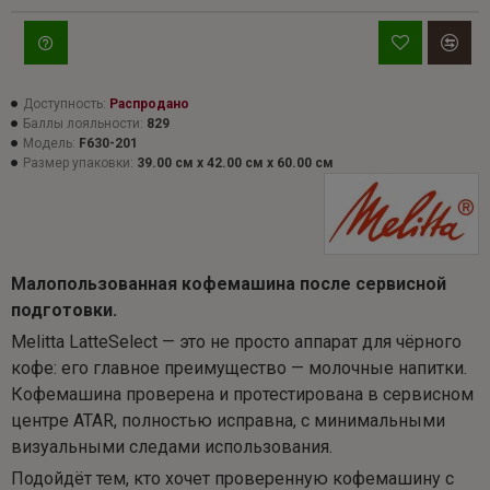
Доступность:
Распродано
Баллы лояльности:
829
Модель:
F630-201
Размер упаковки:
39.00 см x 42.00 см x 60.00 см
Малопользованная кофемашина после сервисной
подготовки.
Melitta LatteSelect — это не просто аппарат для чёрного
кофе: его главное преимущество — молочные напитки.
Кофемашина проверена и протестирована в сервисном
центре ATAR, полностью исправна, с минимальными
визуальными следами использования.
Подойдёт тем, кто хочет проверенную кофемашину с