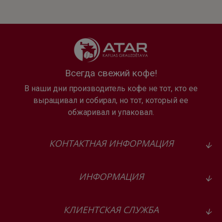
10 кофейных рецептов
Всегда свежий кофе!
Благодаря панели управления вы можете выбрать один
В наши дни производитель кофе не тот, кто ее
из четырёх классических напитков —
Эспрессо, Café
выращивал и собирал, но тот, который ее
Crème, Капучино и Латте Маккиато
— одним
обжаривал и упаковал.
нажатием. Используя функцию рецептов, доступны ещё
6 видов кофе:
Ристретто, Лунго, Американо,
КОНТАКТНАЯ ИНФОРМАЦИЯ
Эспрессо Маккиато, Латте, Кофе с молоком
.
Оригинальный процесс приготовления
ИНФОРМАЦИЯ
КЛИЕНТСКАЯ СЛУЖБА