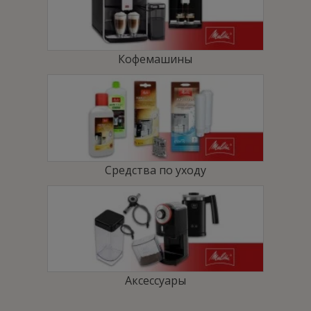
Кофемашина
Caffeo® Passione® OT
устанавливает
Кофемашины
новый стандарт компактности. Кубическая форма
производит визуальное впечатление и при этом
занимает минимальное пространство, что позволяет
легко найти ей место на любой кухне.
Функция One Touch
Средства по уходу
Для приготовления одного из шести
запрограммированных кофейных напитков, тёплого
Аксессуары
молока, молочной пены или горячей воды достаточно
одного нажатия кнопки.